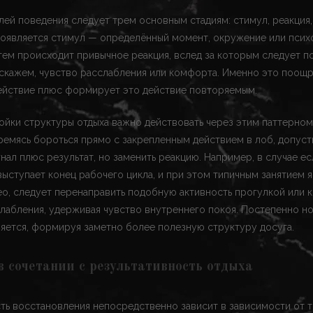
ей поведения следует трем основным стадиям: стимул, реакция
появляется стимул — определённый момент, окружение или псих
тем происходит привычное реакция, вслед за которым следует 
 скажем, чувство расслабления или комфорта. Именно это поощ
ействие плюс формирует это действие повторяемым.
йки структуры отдыха важно действовать через этим паттерном
ремясь бороться прямо с закрепленным действием в лоб, допус
нал плюс результат, но заменить реакцию. Например, в случае е
выступает конец рабочего цикла, и при этом типичным занятием 
о, следует перенаправить подобную активность прогулкой или 
лабления, удерживая чувство внутреннего покоя. Постепенно но
яется, формируя заметно более полезную структуру досуга.
 сочетании с результативность отдыха
ть восстановления непосредственно зависит в зависимости от то