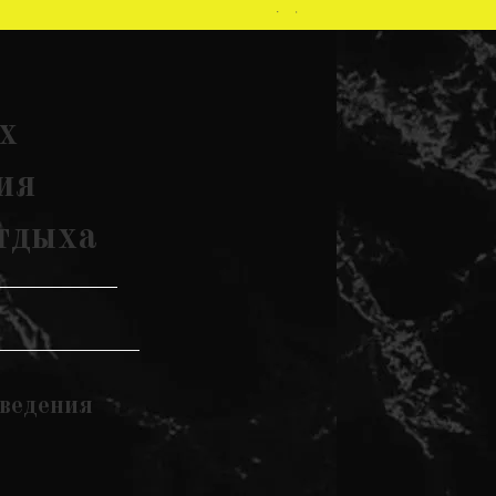
х
ия
тдыха
оведения