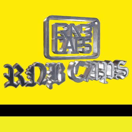
ORRAS
CADENAS
PULSERAS
PINES
CAMISAS
COLEC