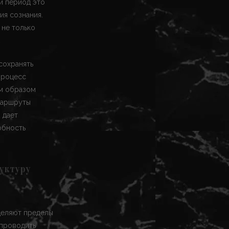
й период это
ия сознания.
 не только
сохранять
процесс
им образом
 маршруты
 дает
обность
уктуру
деляют пределы
 проводить