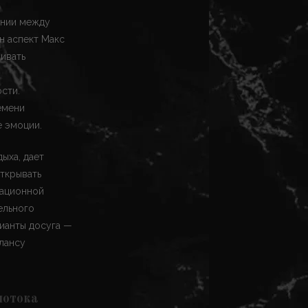
ании между
н аспект Макс
ивать
сти.
емени
е эмоции.
ыха, дает
открывать
мационной
ельного
ианты досуга —
лансу
потока