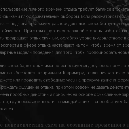
спользование личного времени отдыха требует балансе в сочет
ривычками плюс сознательным выбором. Если рассматривать оди
жна — ведь она организует распорядок плюс способствует удерж
тойчивость. При этом с противоположной стороны, избыточная
ь превращает отдых скучным, ослабляя уровень удовлетворенно
эксперты в сфере отдыха настаивают на том, чтобы время от вр
дартные модели поведения, для того чтобы провоцировать новы
лиз способа, которым именно используется досуговое время отд
метить бесполезные привычки. К примеру, тенденция хаотично 
аджете или проводить свободные часы на прокручивание инфор
рождать ощущение отдыха, при этом совсем не давать действит
амена подобных действий и привычек на основе осмысленные вар
ство, групповые активности, взаимодействие — способствует ба
аланса.
е поведенческих схем на осознание временного 