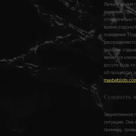
Личное время п
развития. При 
относительно т
время отдохну
поведения. По
распределяютс
порядок отдыха
являются ключе
досуга, будь т
об процессах 
maxbetslots.co
Сущность п
Закрепленное п
ситуацию. Она 
примеру, привы