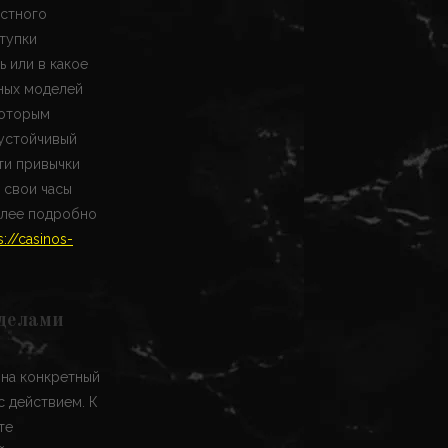
остного
ступки
ь или в какое
ных моделей
которым
 устойчивый
ти привычки
 свои часы
Более подробно
s://casinos-
 делами
 на конкретный
с действием. К
те