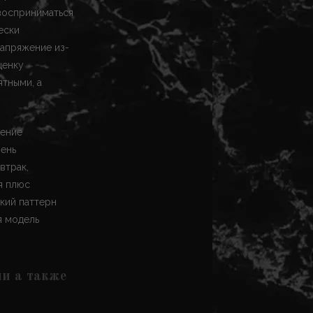
восприниматься
ески
напряжение из-
ценку
тными, а
щение
пень
втрак,
я плюс
кий паттерн
я модель
ми а также