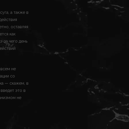
уга, а также в
действия
тно, оставляя
ется как
-за чего день
действий
овсем не
ации со
ха — скажем, в
 введет это в
анизмом не