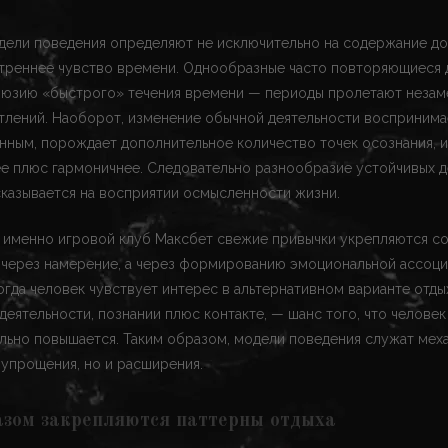
ели поведения определяют не исключительно на содержание дос
треннее чувство времени. Однообразные часто повторяющиеся 
юзию «быстрого» течения времени — периоды пролетают незаме
тлений. Наоборот, изменение обычной деятельности воспринима
ным, порождает дополнительное количество точек осознания, из
ее плюс гармоничнее. Следовательно разнообразие устойчивых 
казывается на восприятии осмысленности жизни.
о именно игровой клуб Максбет свежие привычки укрепляются с
 через намерение, а через формированию эмоциональной ассоци
огда человек чувствует интерес в альтернативном варианте отды
деятельности, познании плюс контакте, — шанс того, что человек
льно повышается. Таким образом, модели поведения служат мех
упрощения, но и расширения.
зом закрепляются паттерны отдыха