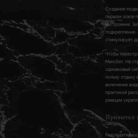
Создание модел
первом этапе 
настроение. За
подкрепление,
стимулирует д
Чтобы перестро
Максбет. Не ст
одинаковый сиг
пользу отдыху 
включение виде
практикой расс
реакции укрепл
Привычки в
Результативнос