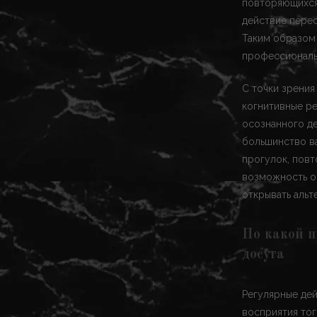
повторяющихся
действие перес
Таким образом
профессиональн
С точки зрения
когнитивные ре
осознанного д
большинство ва
прогулок, повт
возможность ос
открывать альт
По какой п
досуга
Регулярные дей
восприятия тог