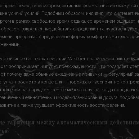
е время перед телевизором, активные формы занятий окажутся 
ие усилий усилий. Подобным образом, индивид, что систематич
ортом в рамках свободное время отдыха, со временем ощущает 
м образом, закрепленные действия определяют на чувственную о
емени, превращая определенные формы комфортными плюс прия
яженными.
 устойчивые паттерны действий Максбет онлайн укрепляют ощу
озг воспринимает импульс предсказуемости, что подавляет сте
Вот почему даже обычные ежедневные привычки — регулярный за
огулка, просмотр в конце дня — порождают восприятие контрол
тношении распорядком. Тем не менее в случае, когда поведенчес
раниченный единственный модель планирования досуга, подобна
азвитие а также ухудшает эффективность восстановления.
ие гармония между автоматическими действия
тью