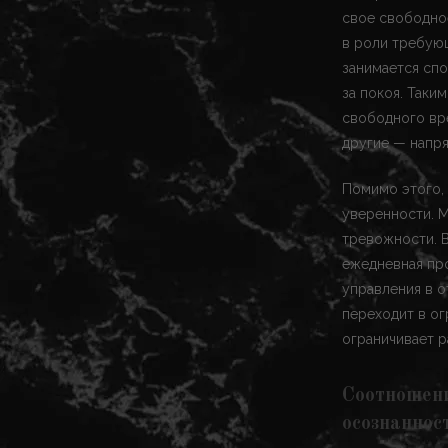
свое свободно
в роли требующ
занимается сп
за покоя. Таки
свободного вр
другие — напр
Помимо этого,
уверенности. М
тревожности. 
ежедневная пр
управления в о
переходит в ог
ограничивает р
Соотношен
осознаннос