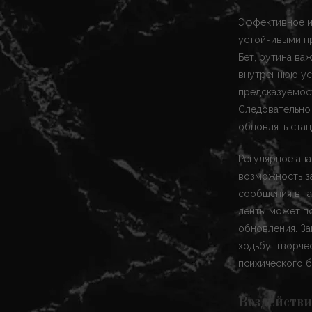
Эффективное и
устойчивыми п
Бет, рутина ва
внутреннюю ус
предсказуемост
Следовательно 
обновлять стан
Регулярное ана
возможность за
сообщения в г
ленты может по
обновления. З
ходьбу, творче
психического б
Воздействи