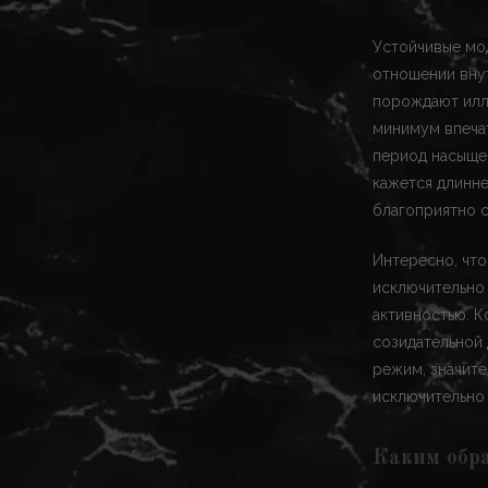
Устойчивые мод
отношении вну
порождают илл
минимум впеча
период насыщен
кажется длинн
благоприятно с
Интересно, чт
исключительно
активностью. К
созидательной 
режим, значите
исключительно 
Каким обра