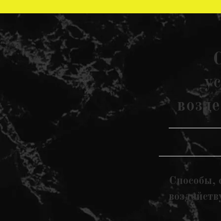
у
возд
Способы, 
воздейств