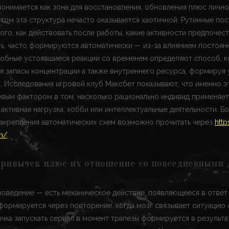
онимается как зона для восстановления, обновления плюс личн
этом эта структура нечасто оказывается хаотичной. Рутинные по
ого, как действовать после работы, какие активности предпочест
ть, часто формируются автоматически — из-за влиянием постоян
добные устоявшиеся реакции со временем определяют способ, 
я запасы концентрации а также внутреннего ресурса, формируя
. Исследования игровой клуб Максбет показывают, что именно э
вым фактором в том, насколько рационально индивид применяет
о активная нагрузка, хобби или интеллектуальные деятельности. 
закрепления автоматических схем возможно прочитать через
http
m/
.
ривычек плюс их отношение со повседневными
оведение — есть механическое действие, появляющееся в ответ
формируется через повторение, когда мозг связывает ситуацию 
чка запускать сериал в момент трапезы формируется в результа