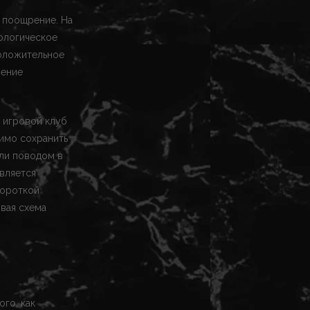
, поощрение. На
ологическое
положительное
рение
 игровой клуб
тимо сохранить
сли поводом в
является
короткой
вая схема
го, как