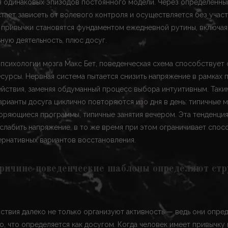
 одинаковых эпизодов постоянного модели. Через определенны
тает зависеть от волевого контроля и осуществляется без участ
 привычки становятся фундаментом ежедневной рутины, включая
ую деятельность, плюс досуг.
 психологии мозга Макс Бет, поведенческая схема способствует 
сурсы. Нервная система пытается снизить напряжение в рамках 
ействия, заменяя обдуманный процесс выбора интуитивным. Так
рианты досуга циклично повторяются изо дня в день: типичные
оряющиеся программы, типичные занятия вечером. Эта тенденция
лабить напряжение, в то же время при этом ограничивает спос
ернативных вариантов восстановления.
ричине поведенческие шаблоны определяют стр
ствия далеко не только организуют активность — ведь они опре
о, что определяется как досугом. Когда человек имеет привычку