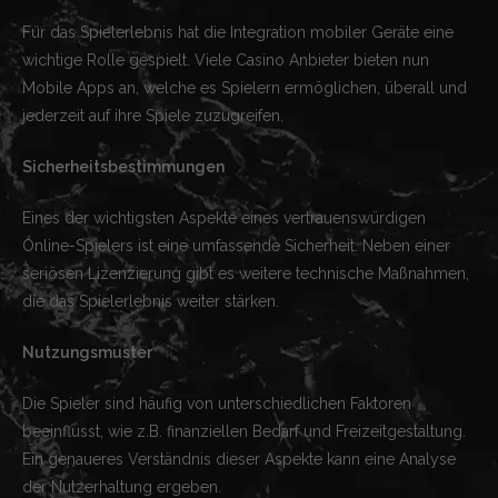
Für das Spielerlebnis hat die Integration mobiler Geräte eine
wichtige Rolle gespielt. Viele Casino Anbieter bieten nun
Mobile Apps an, welche es Spielern ermöglichen, überall und
jederzeit auf ihre Spiele zuzugreifen.
Sicherheitsbestimmungen
Eines der wichtigsten Aspekte eines vertrauenswürdigen
Online-Spielers ist eine umfassende Sicherheit. Neben einer
seriösen Lizenzierung gibt es weitere technische Maßnahmen,
die das Spielerlebnis weiter stärken.
Nutzungsmuster
Die Spieler sind häufig von unterschiedlichen Faktoren
beeinflusst, wie z.B. finanziellen Bedarf und Freizeitgestaltung.
Ein genaueres Verständnis dieser Aspekte kann eine Analyse
der Nutzerhaltung ergeben.