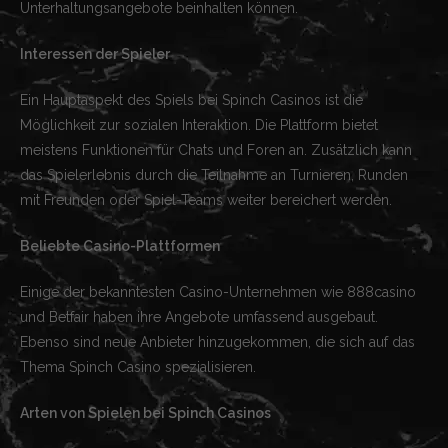
Unterhaltungsangebote beinhalten können.
Interessen der Spieler
Ein Hauptaspekt des Spiels bei Spinch Casinos ist die
Möglichkeit zur sozialen Interaktion. Die Plattform bietet
meistens Funktionen für Chats und Foren an. Zusätzlich kann
das Spielerlebnis durch die Teilnahme an Turnieren, Runden
mit Freunden oder Spiel-Teams weiter bereichert werden.
Beliebte Casino-Plattformen
Einige der bekanntesten Casino-Unternehmen wie 888casino
und Betfair haben ihre Angebote umfassend ausgebaut.
Ebenso sind neue Anbieter hinzugekommen, die sich auf das
Thema Spinch Casino spezialisieren.
Arten von Spielen bei Spinch Casinos