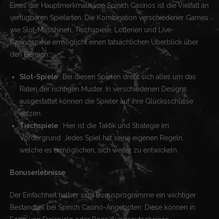
Eines der Hauptmerkmale von Spinch Casinos ist die Vielfalt an
verfügbaren Spielarten. Die Kombination verschiedener Games
wie Slot-Maschinen, Tischspiele, Lotterien und Live-
Casinospiele ermöglicht einen tatsächlichen Überblick über
den Bereich.
Slot-Spiele
: Bei diesen Spielen dreht sich alles um das
Raten der richtigen Muster. In verschiedenen Designs
ausgestattet können die Spieler auf ihre Glücksschüsse
setzen.
Tischspiele
: Hier ist die Taktik und Strategie im
Vordergrund. Jedes Spiel hat seine eigenen Regeln,
welche es ermöglichen, sich weiter zu entwickeln.
Bonuserlebnisse
Der Einfachheit halber sind Bonusprogramme ein wichtiger
Bestandteil bei Spinch Casino-Angeboten. Diese können in