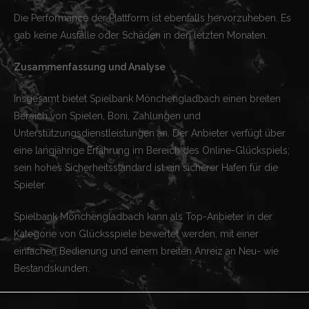
Die Performance der Plattform ist ebenfalls hervorzuheben. Es
gab keine Ausfälle oder Schäden in den letzten Monaten.
Zusammenfassung und Analyse
Insgesamt bietet Spielbank Mönchengladbach einen breiten
Bereich von Spielen, Boni, Zahlungen und
Unterstützungsdienstleistungen an. Der Anbieter verfügt über
eine langjährige Erfahrung im Bereich des Online-Glückspiels;
sein hohes Sicherheitsstandard ist ein sicherer Hafen für die
Spieler.
Spielbank Mönchengladbach kann als Top-Anbieter in der
Kategorie von Glücksspiele bewertet werden, mit einer
einfachen Bedienung und einem breiten Anreiz an Neu- wie
Bestandskunden.