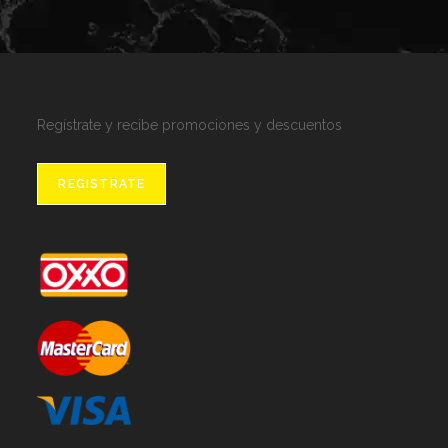
Regístrate y recibe promociones y descuentos