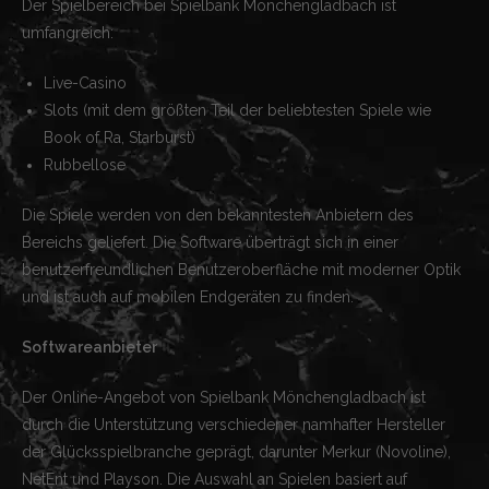
Der Spielbereich bei Spielbank Mönchengladbach ist
umfangreich:
Live-Casino
Slots (mit dem größten Teil der beliebtesten Spiele wie
Book of Ra, Starburst)
Rubbellose
Die Spiele werden von den bekanntesten Anbietern des
Bereichs geliefert. Die Software überträgt sich in einer
benutzerfreundlichen Benutzeroberfläche mit moderner Optik
und ist auch auf mobilen Endgeräten zu finden.
Softwareanbieter
Der Online-Angebot von Spielbank Mönchengladbach ist
durch die Unterstützung verschiedener namhafter Hersteller
der Glücksspielbranche geprägt, darunter Merkur (Novoline),
NetEnt und Playson. Die Auswahl an Spielen basiert auf