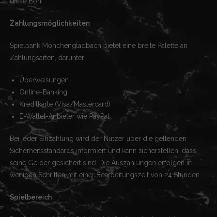
diese Boni.
Zahlungsmöglichkeiten
Spielbank Mönchengladbach bietet eine breite Palette an
Zahlungsarten, darunter:
Überweisungen
Online-Banking
Kreditkarte (Visa/Mastercard)
E-Wallet-Anbieter wie PayPal
Bei jeder Einzahlung wird der Nutzer über die geltenden
Sicherheitsstandards informiert und kann sicherstellen, dass
seine Gelder gesichert sind. Die Auszahlungen erfolgen in
wenigen Schritten mit einer Bearbeitungszeit von 24 Stunden.
Spielbereich