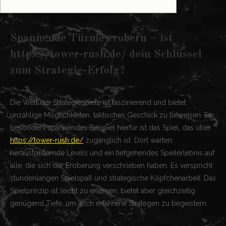
Spannende Türme erobern – ist
https://tower-rush.de/ dein Schlüssel
zum Strategie-Erfolg?
Die Welt der Strategiespiele ist faszinierend und bietet
unzählige Möglichkeiten, taktisches Geschick zu beweisen. Ein
besonders spannendes Beispiel hierfür ist das Spiel, das über
https://tower-rush.de/
zugänglich ist. Dort warten
herausfordernde Levels und ein tiefgehendes Spielerlebnis auf
alle, die sich der Eroberung verschrieben haben. Es verspricht
stundenlangen Spielspaß und strategische Köpfchenarbeit. Das
Spielprinzip ist leicht zu erlernen, bietet aber gleichzeitig
genügend Tiefe, um auch erfahrene Strategen zu begeistern.