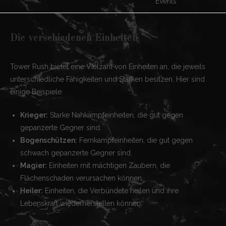
Events
Die verschiedenen Einheiten
Tower Rush bietet eine Vielzahl von Einheiten an, die jeweils
unterschiedliche Fähigkeiten und Stärken besitzen. Hier sind
einige Beispiele:
Krieger:
Starke Nahkampfeinheiten, die gut gegen
gepanzerte Gegner sind.
Bogenschützen:
Fernkampfeinheiten, die gut gegen
schwach gepanzerte Gegner sind.
Magier:
Einheiten mit mächtigen Zaubern, die
Flächenschaden verursachen können.
Heiler:
Einheiten, die Verbündete heilen und ihre
Lebenskraft wiederherstellen können.