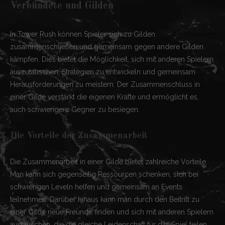
Verbündete und Gilden
In Tower Rush können Spieler sich zu Gilden
zusammenschließen und gemeinsam gegen andere Gilden
kämpfen. Dies bietet die Möglichkeit, sich mit anderen Spielern
auszutauschen, Strategien zu entwickeln und gemeinsam
Herausforderungen zu meistern. Der Zusammenschluss in
einer Gilde verstärkt die eigenen Kräfte und ermöglicht es,
auch schwierigere Gegner zu besiegen.
Die Vorteile der Zusammenarbeit
Die Zusammenarbeit in einer Gilde bietet zahlreiche Vorteile.
Man kann sich gegenseitig Ressourcen schenken, sich bei
schwierigen Leveln helfen und gemeinsam an Events
teilnehmen. Darüber hinaus kann man durch den Beitritt zu
einer Gilde neue Freunde finden und sich mit anderen Spielern
austauschen, die die gleiche Leidenschaft für das Spiel teilen.