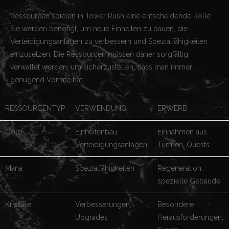
Ressourcen spielen in Tower Rush eine entscheidende Rolle.
Sie werden benötigt, um neue Einheiten zu bauen, die
Verteidigungsanlagen zu verbessern und Spezialfähigkeiten
einzusetzen. Die Ressourcen müssen daher sorgfältig
verwaltet werden, um sicherzustellen, dass man immer
genügend Vorräte hat.
RESSOURCENTYP
VERWENDUNG
ERWERB
Gold
Einheitenbau,
Einnahmen aus
Verteidigungsanlagen
Türmen, Quests
Mana
Spezialfähigkeiten
Regeneration,
spezielle Gebäude
Kristalle
Verbesserungen,
Besondere
Upgrades
Herausforderungen,