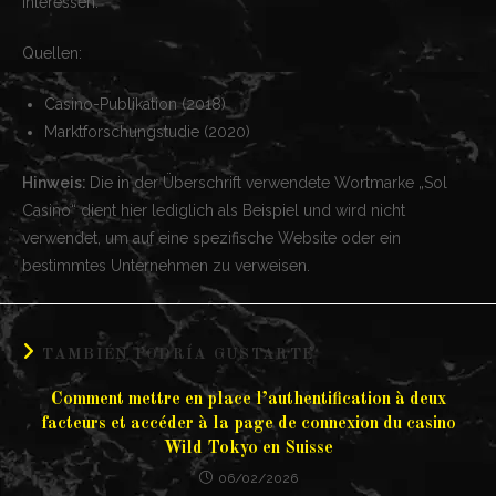
Interessen.
Quellen:
Casino-Publikation (2018)
Marktforschungstudie (2020)
Hinweis:
Die in der Überschrift verwendete Wortmarke „Sol
Casino“ dient hier lediglich als Beispiel und wird nicht
verwendet, um auf eine spezifische Website oder ein
bestimmtes Unternehmen zu verweisen.
TAMBIÉN PODRÍA GUSTARTE
Comment mettre en place l’authentification à deux
facteurs et accéder à la page de connexion du casino
Wild Tokyo en Suisse
06/02/2026