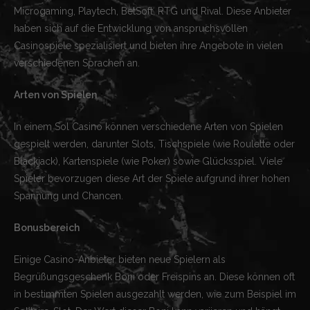
Microgaming, Playtech, BetSoft, RTG und Rival. Diese Anbieter
haben sich auf die Entwicklung von anspruchsvollen
Casinospiele spezialisiert und bieten ihre Angebote in vielen
verschiedenen Sprachen an.
Arten von Spielen
In einem Sol Casino können verschiedene Arten von Spielen
gespielt werden, darunter Slots, Tischspiele (wie Roulette oder
Blackjack), Kartenspiele (wie Poker) sowie Glücksspiel. Viele
Spieler bevorzugen diese Art der Spiele aufgrund ihrer hohen
Spannung und Chancen.
Bonusbereich
Einige Casino-Anbieter bieten neue Spielern als
Begrüßungsgeschenk Boni oder Freispins an. Diese können oft
in bestimmten Spielen ausgezahlt werden, wie zum Beispiel im