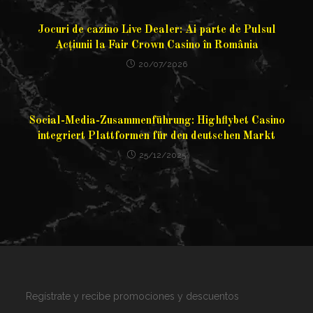
Jocuri de cazino Live Dealer: Ai parte de Pulsul
Acțiunii la Fair Crown Casino în România
20/07/2026
Social-Media-Zusammenführung: Highflybet Casino
integriert Plattformen für den deutschen Markt
25/12/2025
Regístrate y recibe promociones y descuentos