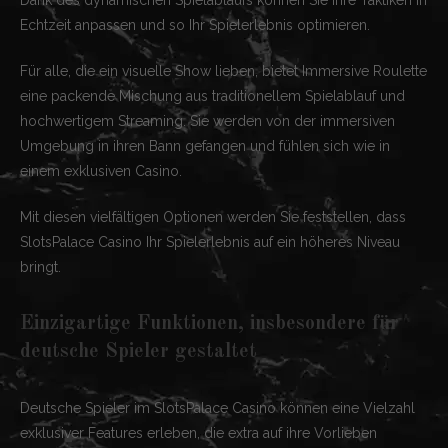
Echtzeit anpassen und so Ihr Spielerlebnis optimieren.
Für alle, die ein visuelle Show lieben, bietet Immersive Roulette
eine packende Mischung aus traditionellem Spielablauf und
hochwertigem Streaming. Sie werden von der immersiven
Umgebung in ihren Bann gefangen und fühlen sich wie in
einem exklusiven Casino.
Mit diesen vielfältigen Optionen werden Sie feststellen, dass
SlotsPalace Casino Ihr Spielerlebnis auf ein höheres Niveau
bringt.
Einzigartige Funktionen, insbesondere für
deutsche Spieler gestaltet
Deutsche Spieler im SlotsPalace Casino können eine Vielzahl
exklusiver Features erleben, die extra auf ihre Vorlieben