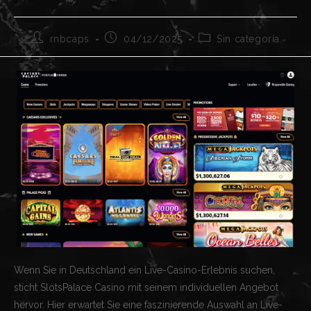
Autor
Publicación
Categoría
rnbcaps
04/12/2025
Sin categoría
de
de
de
la
la
la
entrada:
entrada:
entrada:
Wenn Sie in Deutschland ein Live-Casino-Erlebnis suchen,
sticht SlotsPalace Casino mit seinem individuellen Angebot
hervor. Hier erwartet Sie eine faszinierende Auswahl an Live-