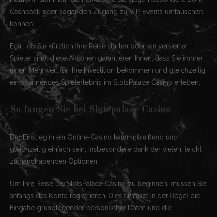
Cashback oder sogar den Zugang zu VIP-Events umtauschen
können.
Egal, ob Sie kürzlich Ihre Reise starten oder ein versierter
Spieler sind, diese Aktionen garantieren Ihnen, dass Sie immer
einen Mehrwert für Ihre Investition bekommen und gleichzeitig
ein spannendes Spielerlebnis im SlotsPalace Casino erleben.
So fangen Sie bei Slotspalace Casino
Der Einstieg in ein Online-Casino kann mitreißend und
gleichzeitig einfach sein, insbesondere dank der vielen, leicht
zu handhabenden Optionen.
Um Ihre Reise bei SlotsPalace Casino zu beginnen, müssen Sie
anfangs das Konto registrieren. Dies umfasst in der Regel die
Eingabe grundlegender persönlicher Daten und die