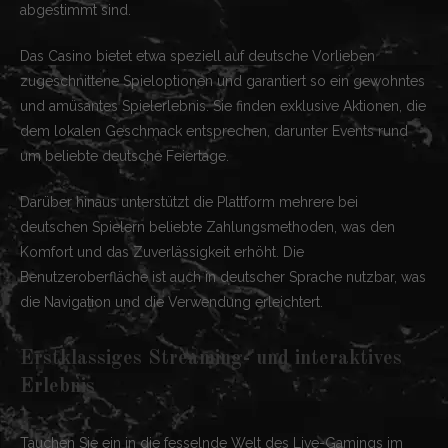
abgestimmt sind.
Das Casino bietet etwa speziell auf deutsche Vorlieben
zugeschnittene Spieloptionen und garantiert so ein gewohntes
und amüsantes Spielerlebnis. Sie finden exklusive Aktionen, die
dem lokalen Geschmack entsprechen, darunter Events rund
um beliebte deutsche Feiertage.
Darüber hinaus unterstützt die Plattform mehrere bei
deutschen Spielern beliebte Zahlungsmethoden, was den
Komfort und das Zuverlässigkeit erhöht. Die
Benutzeroberfläche ist auch in deutscher Sprache nutzbar, was
die Navigation und die Verwendung erleichtert.
Erstklassiges Streaming- und interaktives
Erlebnis
Tauchen Sie ein in die fesselnde Welt des Live-Gamings im