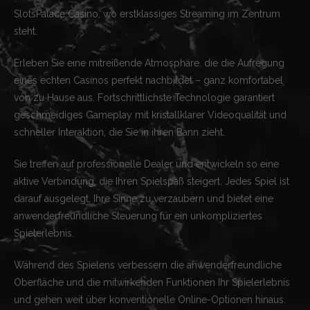
SlotsPalace Casino, wo erstklassiges Streaming im Zentrum
steht.
Erleben Sie eine mitreißende Atmosphäre, die die Aufregung
eines echten Casinos perfekt nachbildet – ganz komfortabel
von zu Hause aus. Fortschrittlichste Technologie garantiert
geschmeidiges Gameplay mit kristallklarer Videoqualität und
schneller Interaktion, die Sie in ihren Bann zieht.
Sie treffen auf professionelle Dealer und entwickeln so eine
aktive Verbindung, die Ihren Spielspaß steigert. Jedes Spiel ist
darauf ausgelegt, Ihre Sinne zu verzaubern und bietet eine
anwenderfreundliche Steuerung für ein unkompliziertes
Spielerlebnis.
Während des Spielens verbessern die anwenderfreundliche
Oberfläche und die mitwirkenden Funktionen Ihr Spielerlebnis
und gehen weit über konventionelle Online-Optionen hinaus.