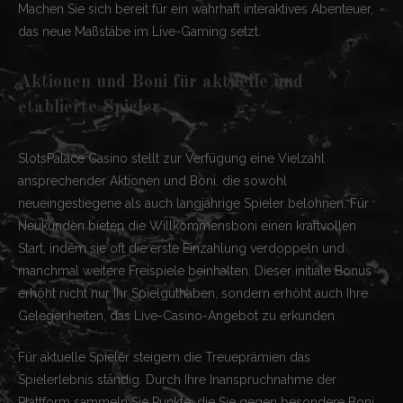
Machen Sie sich bereit für ein wahrhaft interaktives Abenteuer,
das neue Maßstäbe im Live-Gaming setzt.
Aktionen und Boni für aktuelle und
etablierte Spieler
SlotsPalace Casino stellt zur Verfügung eine Vielzahl
ansprechender Aktionen und Boni, die sowohl
neueingestiegene als auch langjährige Spieler belohnen. Für
Neukunden bieten die Willkommensboni einen kraftvollen
Start, indem sie oft die erste Einzahlung verdoppeln und
manchmal weitere Freispiele beinhalten. Dieser initiale Bonus
erhöht nicht nur Ihr Spielguthaben, sondern erhöht auch Ihre
Gelegenheiten, das Live-Casino-Angebot zu erkunden.
Für aktuelle Spieler steigern die Treueprämien das
Spielerlebnis ständig. Durch Ihre Inanspruchnahme der
Plattform sammeln Sie Punkte, die Sie gegen besondere Boni,