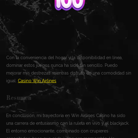
Con la conveniencia del hogar y la disponibilidad en línea,
dominar estos juegos nunca ha sido tan sencillo. Puedo
mejorar mis destrezas mientras disfruto de una comodidad sin
igual.
Casino Win Airlines
Resumen
En conclusión, mi trayectoria en Win Airlines Casino ha sido
una carrera de entusiasmo con la ruleta en vivo y el blackjack.
El entorno emocionante, combinado con crupieres