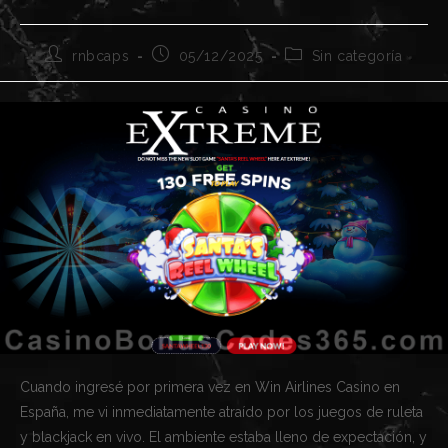
Autor
Publicación
Categoría
rnbcaps
05/12/2025
Sin categoría
de
de
de
la
la
la
entrada:
entrada:
entrada:
Cuando ingresé por primera vez en Win Airlines Casino en
España, me vi inmediatamente atraído por los juegos de ruleta
y blackjack en vivo. El ambiente estaba lleno de expectación, y