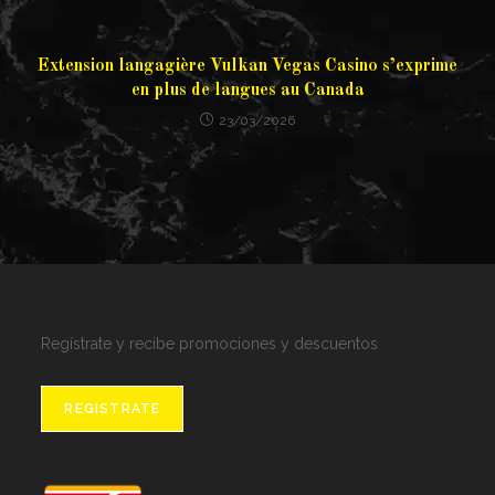
Extension langagière Vulkan Vegas Casino s’exprime
en plus de langues au Canada
23/03/2026
Regístrate y recibe promociones y descuentos