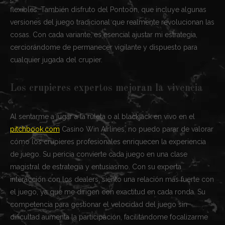
flexibles. También disfruto del Pontoon, que incluye algunas
versiones del juego tradicional que realmente revolucionan las
cosas. Con cada variante, es esencial ajustar mi estrategia,
cerciorándome de permanecer vigilante y dispuesto para
cualquier jugada del crupier.
Los crupieres expertos mejoran la vivencia
Al sentarme a jugar a la ruleta o al blackjack en vivo en el
pitchbook.com
Casino Win Airlines, no puedo parar de valorar
cómo los crupieres profesionales enriquecen la experiencia
de juego. Su pericia convierte cada juego en una clase
magistral de estrategia y entusiasmo. Con su experta
interacción con los dealers, siento una relación más fuerte con
el juego, ya que me dirigen con exactitud en cada ronda. Su
competencia para gestionar el velocidad del juego sin
dificultad aumenta la participación, facilitándome focalizarme