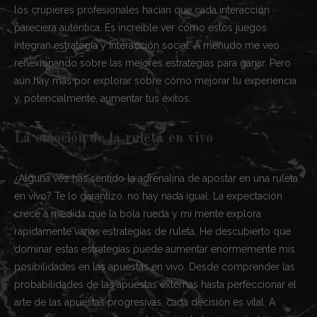
los crupieres profesionales hacían que cada interacción
pareciera auténtica. Es increíble ver cómo estos juegos
integran estrategia y interacción social. A menudo me veo
reflexionando sobre las mejores estrategias para ganar. Pero
aún hay más por explorar sobre cómo mejorar tu experiencia
y, potencialmente, aumentar tus éxitos.
La emoción de la ruleta en vivo
¿Alguna vez has sentido la adrenalina de apostar en una ruleta
en vivo? Te lo garantizo, no hay nada igual. La expectación
crece a medida que la bola rueda y mi mente explora
rápidamente varias estrategias de ruleta. He descubierto que
dominar estas estrategias puede aumentar enormemente mis
posibilidades en las apuestas en vivo. Desde comprender las
probabilidades de las apuestas externas hasta perfeccionar el
arte de las apuestas progresivas, cada decisión es vital. A