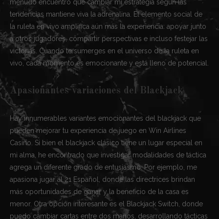
menudo encuentro que cambiar mi estrategia según las
tendencias mantiene viva la adrenalina. El elemento social de
la ruleta en vivo amplifica aún más la experiencia: apoyar junto
a otros jugadores, compartir perspectivas e incluso festejar las
victorias. Cuando te sumerges en el universo de la ruleta en
vivo, cada momento es emocionante y está lleno de potencial.
Apasionantes variaciones del Blackjack
Hay innumerables variantes emocionantes del blackjack que
pueden mejorar tu experiencia de juego en Win Airlines
Casino. Si bien el blackjack clásico tiene un lugar especial en
mi alma, he encontrado que investigar modalidades de táctica
agrega un diferente grado de entusiasmo. Por ejemplo, me
apasiona jugar al 21 Español, donde las directrices brindan
más oportunidades de ganar y la beneficio de la casa es
menor. Otra opción interesante es el Blackjack Switch, donde
puedo cambiar cartas entre dos manos, desarrollando tácticas