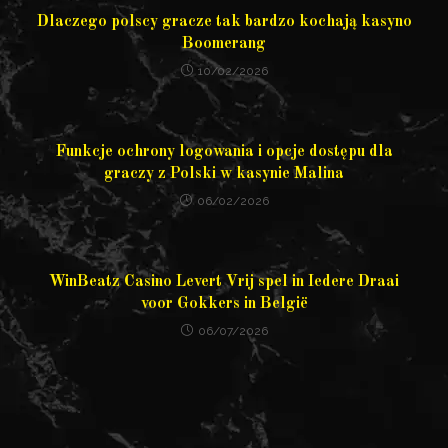
Dlaczego polscy gracze tak bardzo kochają kasyno
Boomerang
10/02/2026
Funkcje ochrony logowania i opcje dostępu dla
graczy z Polski w kasynie Malina
06/02/2026
WinBeatz Casino Levert Vrij spel in Iedere Draai
voor Gokkers in België
06/07/2026