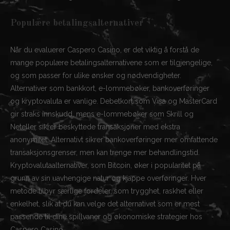
Populære betalingsalternativer
Når du evaluerer Caspero Casino, er det viktig å forstå de
mange populære betalingsalternativene som er tilgjengelige,
og som passer for ulike ønsker og nødvendigheter.
Alternativer som bankkort, e-lommebøker, bankoverføringer
og kryptovaluta er vanlige. Debetkort som Visa og MasterCard
gir straks innskudd, mens e-lommebøker som Skrill og
Neteller sikrer beskyttede transaksjoner med ekstra
anonymitet. Alternativt sikrer bankoverføringer mer omfattende
transaksjonsgrenser, men kan trenge mer behandlingstid.
Kryptovalutaalternativer, som Bitcoin, øker i popularitet på
grunn av sin uavhengige natur og kjappe overføringer. Hver
metode tilbyr særlige fordeler, som trygghet, raskhet eller
enkelhet, slik at du kan velge det alternativet som er mest
passende til dine spillvaner og økonomiske strategier hos
Caspero Casino.