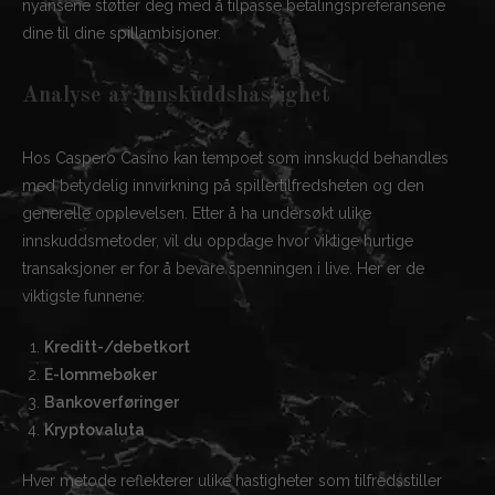
nyansene støtter deg med å tilpasse betalingspreferansene
dine til dine spillambisjoner.
Analyse av innskuddshastighet
Hos Caspero Casino kan tempoet som innskudd behandles
med betydelig innvirkning på spillertilfredsheten og den
generelle opplevelsen. Etter å ha undersøkt ulike
innskuddsmetoder, vil du oppdage hvor viktige hurtige
transaksjoner er for å bevare spenningen i live. Her er de
viktigste funnene:
Kreditt-/debetkort
E-lommebøker
Bankoverføringer
Kryptovaluta
Hver metode reflekterer ulike hastigheter som tilfredsstiller