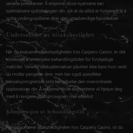
varierte preferanser. Å erkjenne disse nyansene kan
optimalisere spillstrategien din, slik at du alltid er forberedt til å
spille yndlingsspillene dine uten unødvendige forsinkelser.
Undersøkelse av uttakshastighet
Når du evaluerer uttakshastigheten hos Caspero Casino, er det
essensielt å undersøke behandlingstiden for forskjellige
metoder. Varierte uttaksalternativer påvirker ikke bare hvor raskt
du mottar pengene dine, men har også spesifikke
transaksjonsgrenser som kan påvirke den overordnede
opplevelsen din. Å erkjenne disse elementene vil hjelpe deg
med å navigere uttaksprosessen mer effektivt.
Komparasjon av behandlingstid
Når du vurderer uttakshastigheten hos Caspero Casino, vil du