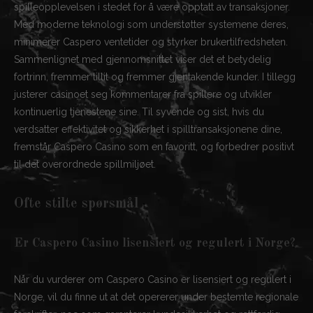
spilleopplevelsen i stedet for å være opptatt av transaksjoner.
Med moderne teknologi som understøtter systemene deres,
minimerer Caspero ventetider og styrker brukertilfredsheten.
Sammenlignet med gjennomsnittet viser det et betydelig
fortrinn, fremmer tillit og fremmer gjentakende kunder. I tillegg
justerer casinoet seg kommentarer fra spillere og utvikler
kontinuerlig tjenestene sine. Til syvende og sist, hvis du
verdsatter effektivitet og sikkerhet i spilltransaksjonene dine,
fremstår Caspero Casino som en favoritt, og forbedrer positivt
til det overordnede spillmiljøet.
Ofte stilte spørsmål
Er Caspero Casino lisensiert og regulert i Norge?
Når du vurderer om Caspero Casino er lisensiert og regulert i
Norge, vil du finne ut at det opererer under bestemte regionale