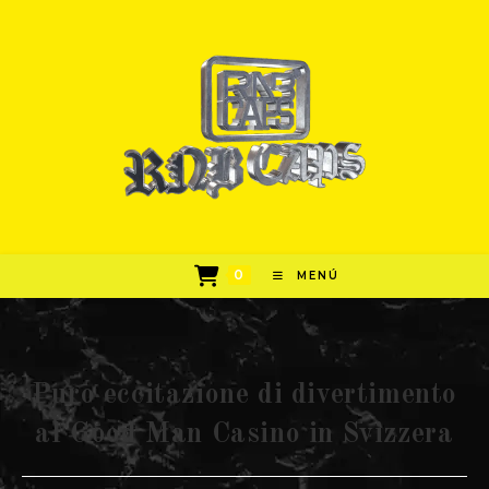
Saltar
al
contenido
0
MENÚ
Puro eccitazione di divertimento
al Good Man Casino in Svizzera