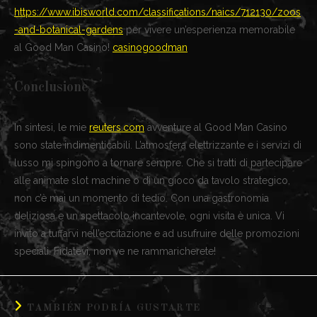
https://www.ibisworld.com/classifications/naics/712130/zoos
-and-botanical-gardens
per vivere un’esperienza memorabile
al Good Man Casino!
casinogoodman
Conclusione
In sintesi, le mie
reuters.com
avventure al Good Man Casino
sono state indimenticabili. L’atmosfera elettrizzante e i servizi di
lusso mi spingono a tornare sempre. Che si tratti di partecipare
alle animate slot machine o di un gioco da tavolo strategico,
non c’è mai un momento di tedio. Con una gastronomia
deliziosa e un spettacolo incantevole, ogni visita è unica. Vi
invito a tuffarvi nell’eccitazione e ad usufruire delle promozioni
speciali. Fidatevi, non ve ne rammaricherete!
TAMBIÉN PODRÍA GUSTARTE