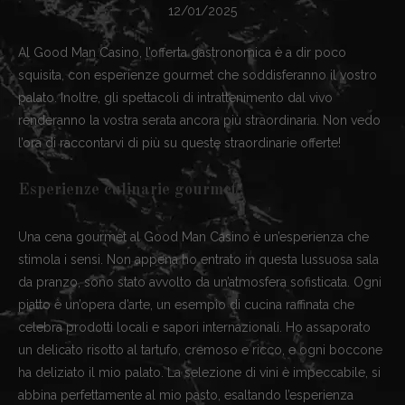
Al Good Man Casino, l’offerta gastronomica è a dir poco
squisita, con esperienze gourmet che soddisferanno il vostro
palato. Inoltre, gli spettacoli di intrattenimento dal vivo
renderanno la vostra serata ancora più straordinaria. Non vedo
l’ora di raccontarvi di più su queste straordinarie offerte!
Esperienze culinarie gourmet
Una cena gourmet al Good Man Casino è un’esperienza che
stimola i sensi. Non appena ho entrato in questa lussuosa sala
da pranzo, sono stato avvolto da un’atmosfera sofisticata. Ogni
piatto è un’opera d’arte, un esempio di cucina raffinata che
celebra prodotti locali e sapori internazionali. Ho assaporato
un delicato risotto al tartufo, cremoso e ricco, e ogni boccone
ha deliziato il mio palato. La selezione di vini è impeccabile, si
abbina perfettamente al mio pasto, esaltando l’esperienza