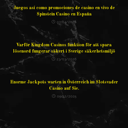
Juegos así como promociones de casino en vivo de
Spinstein Casino en España
07/04/2026
Varför Kingdom Casinos funktion för att spara
lösenord fungerar säkert i Sverige säkerhetsmiljö
23/03/2026
Enorme Jackpots warten in Österreich im Slotsvader
Casino auf Sie.
05/12/2025