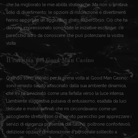
che ha migliorato le mie abilità strategiche. Ma non si limitava
solo di divertimento; le opzioni di ristorazione e divertimenti
hanno apportato un aggiuntivo strato all’percorso. Ciò che ha
davvero impressionato sono state le iniziative esclusive: c’è
parecchio altro da conoscere che può potenziare la vostra
visita.
Il carisma del Good Man Casino
Quando sono entrato per la prima volta al Good Man Casino,
sono rimasto subito affascinato dalla sua ambiente dinamica,
che mi ha avvicinato come una farfalla verso la luce intensa.
L’ambiente suggestiva pulsava di entusiasmo, esaltata da luci
delicate e mobili raffinati che mi circondavano come un
accogliente stretta. Non ci è servito parecchio per apprezzare i
servizi di eleganza presentati dal casinò: poltrone confortevoli,
deliziose opzioni di ristorazione e personale sollecito a