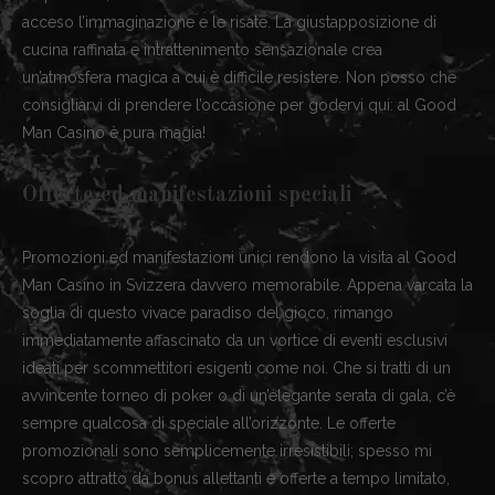
acceso l’immaginazione e le risate. La giustapposizione di
cucina raffinata e intrattenimento sensazionale crea
un’atmosfera magica a cui è difficile resistere. Non posso che
consigliarvi di prendere l’occasione per godervi qui: al Good
Man Casino è pura magia!
Offerte ed manifestazioni speciali
Promozioni ed manifestazioni unici rendono la visita al Good
Man Casino in Svizzera davvero memorabile. Appena varcata la
soglia di questo vivace paradiso del gioco, rimango
immediatamente affascinato da un vortice di eventi esclusivi
ideati per scommettitori esigenti come noi. Che si tratti di un
avvincente torneo di poker o di un’elegante serata di gala, c’è
sempre qualcosa di speciale all’orizzonte. Le offerte
promozionali sono semplicemente irresistibili; spesso mi
scopro attratto da bonus allettanti e offerte a tempo limitato,