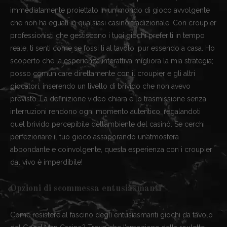
immediatamente proiettato in un mondo di gioco avvolgente
che non ha eguali in qualsiasi casinò tradizionale. Con croupier
professionisti che gestiscono i tuoi giochi preferiti in tempo
reale, ti senti come se fossi lì al tavolo, pur essendo a casa. Ho
scoperto che la esperienza interattiva migliora la mia strategia;
posso comunicare direttamente con il croupier e gli altri
giocatori, inserendo un livello di brivido che non avevo
previsto. La definizione video chiara e lo trasmissione senza
interruzioni rendono ogni momento autentico, regalandoti
quel brivido percepibile dell’ambiente del casinò. Se cerchi
perfezionare il tuo gioco assaporando un’atmosfera
abbondante e coinvolgente, questa esperienza con i croupier
dal vivo è imperdibile!
Opzioni di scommessa entusiasmanti
Come resistere al fascino degli entusiasmanti giochi da tavolo