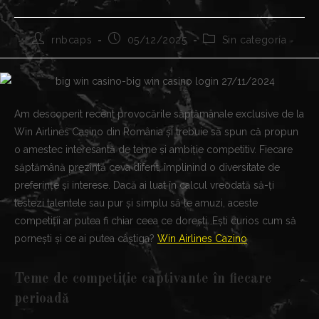
Autor
Publicación
Categoría
rnbcaps
05/12/2025
Sin categoría
de
de
de
la
la
la
entrada:
entrada:
entrada:
Am descoperit recent provocările săptămânale exclusive de la
Win Airlines Casino din România și trebuie să spun că propun
o amestec interesantă de teme și ambiție competitiv. Fiecare
săptămână prezintă ceva diferit, împlinind o diversitate de
preferințe și interese. Dacă ai luat în calcul vreodată să-ți
testezi talentele sau pur și simplu să te amuzi, aceste
competiții ar putea fi chiar ceea ce dorești. Ești curios cum să
pornești și ce ai putea câștiga?
Win Airlines Cazino
Teme de competiție captivante în fiecare
perioadă