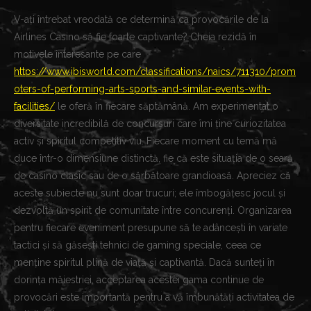
V-ați întrebat vreodată ce determină ca provocările de la
Airlines Casino să fie foarte captivante? Cheia rezidă în
motivele interesante pe care
https://www.ibisworld.com/classifications/naics/711310/prom
oters-of-performing-arts-sports-and-similar-events-with-
facilities/
le oferă în fiecare săptămână. Am experimentat o
diversitate incredibilă de concursuri care îmi ține curiozitatea
activ și spiritul competitiv viu. Fiecare moment cu temă mă
duce într-o dimensiune distinctă, fie că este situația de o seară
de casino clasic sau de o sărbătoare grandioasă. Apreciez că
aceste subiecte nu sunt doar trucuri; ele îmbogățesc jocul și
dezvoltă un spirit de comunitate între concurenți. Organizarea
pentru fiecare eveniment presupune să te adâncești în variate
tactici și să găsești tehnici de gaming speciale, ceea ce
menține spiritul plină de viață și captivantă. Dacă sunteți în
dorința măiestriei, acceptarea acestei gama continue de
provocări este importantă pentru a vă îmbunătăți activitatea de