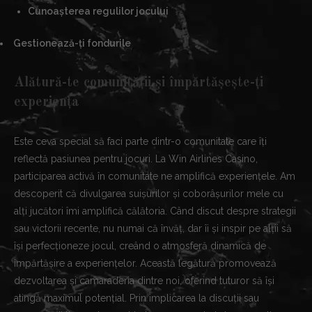
Cunoașterea regulilor jocului
Gestionează-ți fondurile
Alătură-te comunității și împărtășește-ți
experiența
Este ceva special să faci parte dintr-o comunitate care îți
reflectă pasiunea pentru jocuri. La Win Airlines Casino,
participarea activă în comunitate ne amplifică experiențele. Am
descoperit că divulgarea suișurilor și coborâșurilor mele cu
alți jucători îmi amplifică călătoria. Când discut despre strategii
sau victorii recente, nu numai că învăț, dar îi și inspir pe alții să
își perfecționeze jocul, creând o atmosferă dinamică de
împărtășire a experiențelor. Această legătură promovează
dezvoltarea și camaraderia dintre noi, oferind tuturor să își
atingă maximul potențial. Prin implicarea la discuții sau