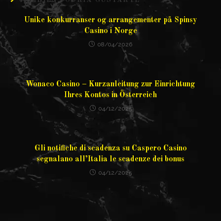
TAMBIÉN PODRÍA GUSTARTE
Unike konkurranser og arrangementer på Spinsy
Casino i Norge
08/04/2026
Wonaco Casino – Kurzanleitung zur Einrichtung
Ihres Kontos in Österreich
04/12/2025
Gli notifiche di scadenza su Caspero Casino
segnalano all’Italia le scadenze dei bonus
04/12/2025