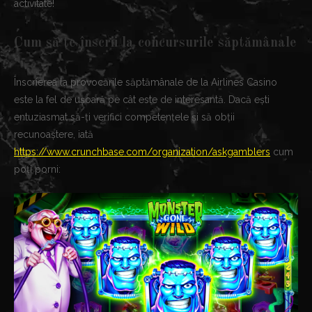
activitate!
Cum să te înscrii la concursurile săptămânale
Înscrierea la provocările săptămânale de la Airlines Casino
este la fel de ușoară pe cât este de interesantă. Dacă ești
entuziasmat să-ți verifici competențele și să obții
recunoaștere, iată
https://www.crunchbase.com/organization/askgamblers
cum
poți porni: