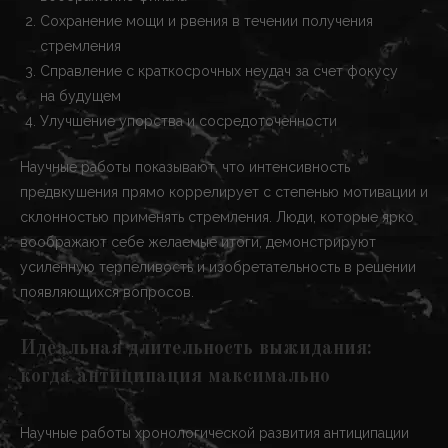
Сохранение мощи и рвения в течении получения
стремления
Справление с краткосрочных неудач за счет фокусу
на будущем
Улучшение упорства и сосредоточенности
Научные работы показывают, что интенсивность
предвкушения прямо коррелирует с степенью мотивации и
склонностью применять стремления. Люди, которые ярко
воображают себе желаемые итоги, демонстрируют
усиленную терпеливость и изобретательность в решении
появляющихся вопросов.
Идеальная длительность выжидания:
когда антиципация максимально
Научные работы хронологической развития антиципации