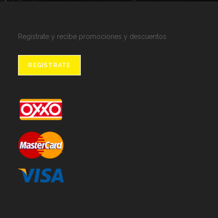
Regístrate y recibe promociones y descuentos