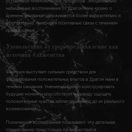
устойчивой мнемонических процессов. Эмоционально
насыщенные воспоминания от Драгон мани казино о
времени ожидания удерживаются более выразительно и
обстоятельно, генерируя позитивные связи с течением
предвкушения.
Удовольствие от грез: представление как
источник блаженства
Фантазия выступает сильным средством для
формирования положительных опытов в Драгон мани в
течении ожидания. Умение мысленно конструировать
будущие моменты способствует индивиду ощущать
положительные чувства заблаговременно до их реального
возникновения.
Психические исследования показывают, что детальная
планирование предстоящих происшествий в