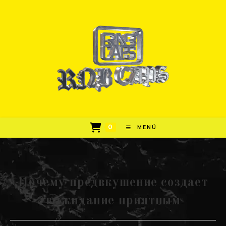
Saltar
al
contenido
0
MENÚ
Почему предвкушение создает
выжидание приятным