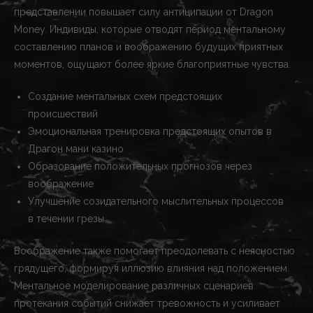
представлении повышает силу антиципации от Dragon
Money. Индивиды, которые отводят период ментальному
составлению планов и воображению будущих приятных
моментов, ощущают более яркие благоприятные чувства.
Создание ментальных схем предстоящих
происшествий
Эмоциональная тренировка предстоящих опытов в
Драгон мани казино
Образование положительных прогнозов через
воображение
Улучшение созидательного мыслительных процессов
в течении грезы
Воображение также помогает преодолевать с неясностью
грядущего, формируя иллюзию влияния над положением.
Ментальное моделирование различных сценариев
протекания событий снижает тревожность и усиливает