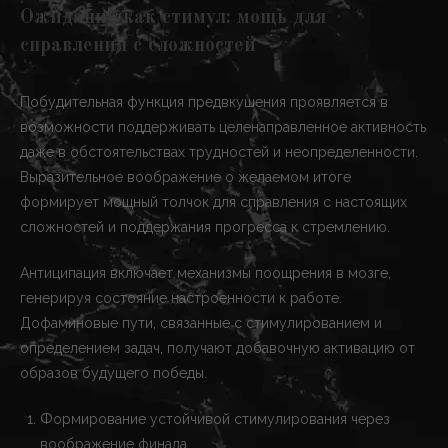
Ожидание как стимул: мощь для
справления с сложностей
Побудительная функция предвкушения проявляется в
возможности поддерживать целенаправленное активность
даже в обстоятельствах трудностей и неопределенности.
Выразительное воображение о желаемом итоге
формирует мощный толчок для справления с настоящих
сложностей и поддержания прогресса к стремлению.
Антиципация включает механизмы поощрения в мозге,
генерируя состояние настроенности к работе.
Дофаминовые пути, связанные с стимулированием и
определением задач, получают добавочную активацию от
образов будущего победы.
Формирование устойчивой стимулирования через
воображение финала