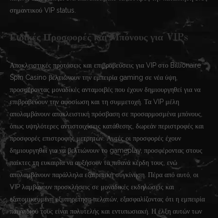
σημαντικού VIP status.
Ειδικές Προσφορές και Μπόνους για VIPs
Αποκλειστικές προτάσεις και επιβραβεύσεις για VIP στο Billionaire
Spin Casino βελτιώνουν την εμπειρία gaming σε νέα ύψη,
προσφέροντας μοναδικές ανταμοιβές που έχουν δημιουργηθεί για να
επιβραβεύουν την αφοσίωση και τη συμμετοχή. Τα VIP μέλη
απολαμβάνουν αποκλειστική πρόσβαση σε προσαρμοσμένα μπόνους,
όπως υψηλότερες αντιστοιχίσεις κατάθεσης, δωρεάν περιστροφές και
προσφορές επιστροφής μετρητών. Αυτές οι προσφορές έχουν
δημιουργηθεί για να βελτιώνουν το gameplay, προσφέροντας στους
παίκτες τη ευκαιρία να αυξήσουν τα πιθανά κέρδη τους, ενώ
απολαμβάνουν παράλληλα εξαιρετική συγκίνηση. Πέρα από αυτό, οι
VIP λαμβάνουν προσκλήσεις σε μοναδικές εκδηλώσεις και
εξατομικευμένη εξυπηρέτηση πελατών, εξασφαλίζοντας ότι η εμπειρία
παιχνιδιού τους είναι πολυτελής και εντυπωσιακή. Η έλξη αυτών των