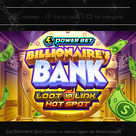
Autor
Publicación
Categoría
rnbcaps
04/12/2025
Sin categoría
de
de
de
la
la
la
entrada:
entrada:
entrada:
Στο Billionaire Spin Casino, οι παίκτες έχουν την δυνατότητα να