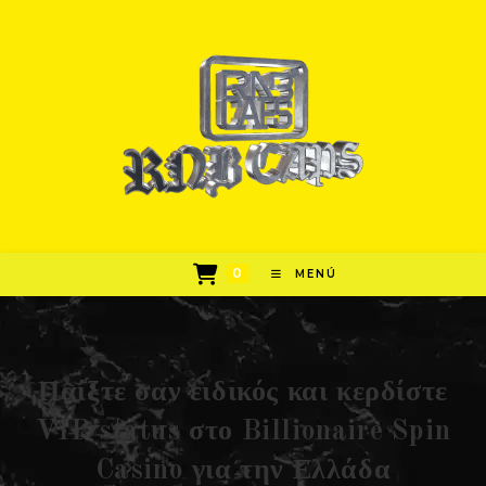
Saltar
al
contenido
0
MENÚ
Παίξτε σαν ειδικός και κερδίστε
VIP status στο Billionaire Spin
Casino για την Ελλάδα