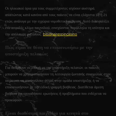
Οι ηλικιακοί όρια για τους συμμετέχοντες ισχύουν αυστηρά,
απαιτώντας κατά κανόνα από τους παίκτες να είναι ελάχιστα 18 ή 21
ετών, ανάλογα με την εγχώρια νομοθετική ρύθμιση. Αυτό διασφαλίζει
ένα ασφαλές κλίμα παιχνιδιού, ενισχύοντας παράλληλα τη ισότητα και
την απόλαυση για όλους.
billionairespincasino
Πώς είμαι σε θέση να επικοινωνήσω με την
υποστήριξη πελατών;
Για να έρθουν σε επαφή με την υποστήριξη πελατών, οι παίκτες
μπορούν να χρησιμοποιήσουν τη λειτουργία ζωντανής συνομιλίας στον
ιστότοπο, να αποστείλουν email στην ομάδα υποστήριξης ή να
επικοινωνήσουν με την ειδική γραμμή βοήθειας. Διατίθεται άμεση
βοήθεια για οποιαδήποτε ερωτήσεις ή προβλήματα που ενδέχεται να
προκύψουν.
Είναι διαθέσιμα παιχνίδια για κινητά στο