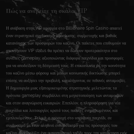
Πώς να ανεβείτε τη σκάλα VIP
Η ανάβαση στην VIP ιεραρχία στο Billionaire Spin Casino απαιτεί
έναν στρατηγικό συνδυασμό αφοσίωσης, συμμετοχής και βαθιάς
κατανόησης των προσφορών του καζίνο. Οι παίκτες που επιθυμούν να
αποκτήσουν VIP status θα πρέπει να δώσουν προτεραιότητα στο
συνεπές gameplay, αξιοποιώντας διάφορα παιχνίδια και προσφορές
για να αποδείξουν τη δέσμευσή τους. Η επικοινωνία με την κοινότητα
του καζίνο μέσω φόρουμ και μέσων κοινωνικής δικτύωσης μπορεί
επίσης να αυξήσει την προβολή, καταλήγοντας σε πιθανές ανταμοιβές.
Η δημιουργία μιας εξατομικευμένης στρατηγικής μελετώντας τα
πρότυπα gameplay συμβάλλει στη μεγιστοποίηση των ανταμοιβών
και στον αναγνώριση ευκαιριών. Επιπλέον, η πληροφόρηση για νέα
παιχνίδια και λειτουργίες κρατά τους παίκτες ενημερωμένους και
εμπλεκόμενους. Τελικά, η προσοχή στο υπεύθυνο παιχνίδι, σε
συνδυασμό με έναν αληθινό ενθουσιασμό για τις προσφορές του
καζίνο, διασφαλίζει ένα ικανοποιητικό ταξίδι προς την κατάκτηση ενός