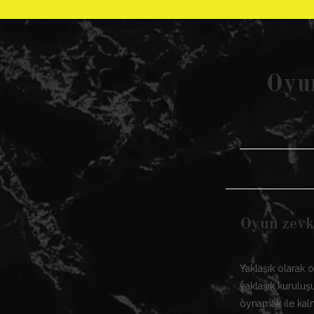
Oyun
Oyun zevkl
Yaklaşık olarak 
yaklaşık kuruluşu
oynamak ile kalm