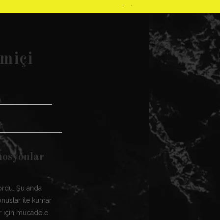
imiçi
mosyonlar
yordu. Şu anda
bonuslar ile kumar
er için mücadele