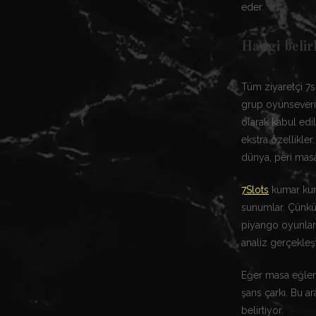
eder.
Hangi belirl
Tüm ziyaretçi 7s
grup oyunseverin 
olarak kabul edili
ekstra özellikler
dünya, peri masa
7Slots
kumar kur
sunumlar. Çünkü 
piyango oyunları
analiz gerçekleşti
Eğer masa eğlen
şans çarkı. Bu ar
belirtiyor.