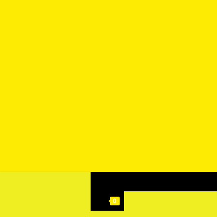
Saltar
al
contenido
INICIO
SOBRE NOSOTROS
G
0