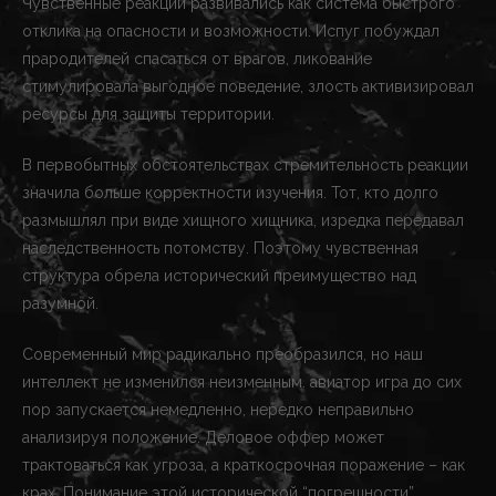
Чувственные реакции развивались как система быстрого
отклика на опасности и возможности. Испуг побуждал
прародителей спасаться от врагов, ликование
стимулировала выгодное поведение, злость активизировал
ресурсы для защиты территории.
В первобытных обстоятельствах стремительность реакции
значила больше корректности изучения. Тот, кто долго
размышлял при виде хищного хищника, изредка передавал
наследственность потомству. Поэтому чувственная
структура обрела исторический преимущество над
разумной.
Современный мир радикально преобразился, но наш
интеллект не изменился неизменным. авиатор игра до сих
пор запускается немедленно, нередко неправильно
анализируя положение. Деловое оффер может
трактоваться как угроза, а краткосрочная поражение – как
крах. Понимание этой исторической “погрешности”