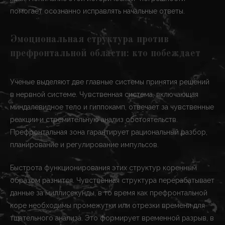
помогает осознанно исправлять начальные ответы.
Эмоциональная структура против
префронтальной области: кто побеждает
Ученые выделяют две главные системы принятия решений
в нервной системе. Чувственная система, включающая
миндалевидное тело и гиппокамп, отвечает за чувственные
реакции и стремительную анализ обстоятельств.
Префронтальная зона гарантирует рациональный разбор,
планирование и регулирование импульсов.
Быстрота функционирования этих структур коренным
образом разнится. Чувственная структура перерабатывает
данные за миллисекунды, в то время как префронтальной
коре необходимы промежутки или отрезки времени для
тщательного анализа. Это формирует временной разрыв, в