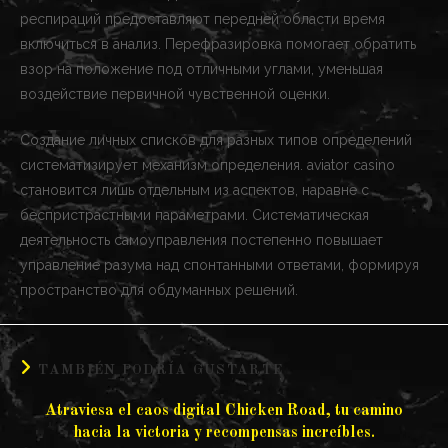
респираций предоставляют передней области время
включиться в анализ. Перефразировка помогает обратить
взор на положение под отличными углами, уменьшая
воздействие первичной чувственной оценки.
Создание личных списков для разных типов определений
систематизирует механизм определения. aviator casino
становится лишь отдельным из аспектов, наравне с
беспристрастными параметрами. Систематическая
деятельность самоуправления постепенно повышает
управление разума над спонтанными ответами, формируя
пространство для обдуманных решений.
TAMBIÉN PODRÍA GUSTARTE
Atraviesa el caos digital Chicken Road, tu camino
hacia la victoria y recompensas increíbles.