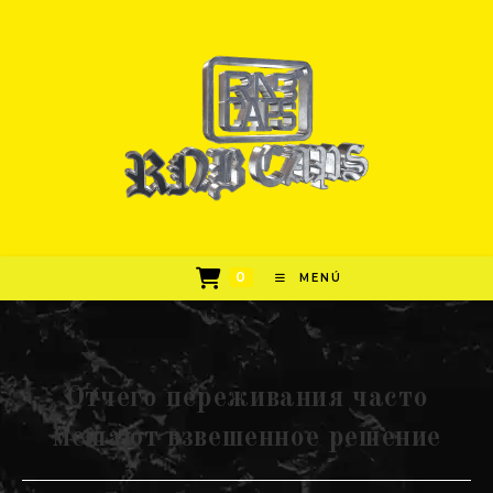
Saltar
al
contenido
0
MENÚ
Отчего переживания часто
мешают взвешенное решение