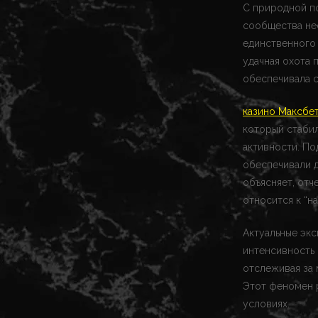
С природной по
сообщества не
единственного
удачная охота
обеспечивала с
казино Максбе
который стаби
активности. П
обеспечивали 
объясняет, отч
относится к “н
Актуальные экс
интенсивность
отслеживая за 
Этот феномен 
условиях.