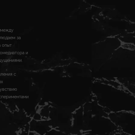
 между
блюдаем за
а опыт
ромедиатора и
щущениями.
вления с
ых
чувствию
кспериментами