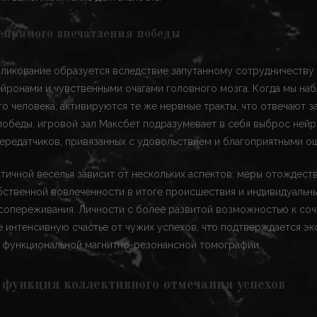
епрямого впечатления победы
 ликование образуется вследствие запутанному сотрудничеству
йронами и чувственными очагами головного мозга. Когда мы на
о человека, активируются те же нервные тракты, что отвечают з
победы. игровой зал Максбет подразумевает в себя выброс ней
передатчиков, привязанных с удовольствием и благоприятными о
ичной веселья зависит от нескольких аспектов: меры отождест
бственной вовлеченности в итоге происшествия и индивидуальн
 сопереживания. Личности с более развитой возможностью к со
 интенсивную счастье от чужих успехов, что подтверждается э
 функциональной магнитно-резонансной томографии.
функция коллективного отмечания успехов