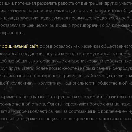
зиции, потенциал разделять радость от выигрышей других участ
сла значимое приспособительное ценность. В примитивных общ
 индивида зачастую подразумевал преимущество для всей сообщ
 поставляла пищей целых, выигрыш в противоречии с близлежащ
охранность.
т официальный сайт
формировалось как механизм общественного
лизировал соединения внутри команды и стимулировал к совме
одобные общины, которые лучше синхронизировали собственные 
друг друга, имели более возможностей на выживание и репродук
его ликование от посторонних триумфов крайне мощна, если че
ашей” коллективу – коллективу, национальности, общественной к
перименты показывают, что групповая относимость значительно 
 сочувственной ответа. Фанаты переживают более сильные пере
матчами своей коллектива, чем за состязаниями с вовлечением ч
расширяется даже на специально построенные коллективы в экс