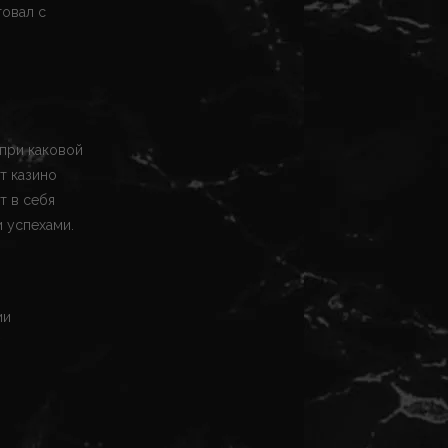
товал с
при каковой
т казино
т в себя
и успехами.
ии