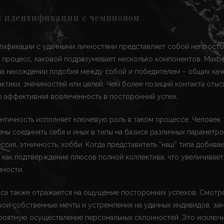
я идентификации с чемпионом
тификации с удачными личностями представляет собой непрост
процесс, каковой подразумевает несколько компонентов. Maxbet
а нахождении подобия между собой и победителем – общих каче
ктики, значимостей или целей. Чем более позиций контакта отыс
о аффективная вовлеченность в посторонний успех.
нтичность исполняет ключевую роль в таком процессе. Человек
ы соединять себя и иных в типы на базисе различных параметро
ссия, этничность, хобби. Когда представитель “наш” типа добива
 как подтверждение плюсов полной коллектива, что увеличивает
имости.
са также отражается на ощущение посторонних успехов. Смотр
ои собственные мечты и устремления на удачных индивидов, зам
роятную осуществление персональных склонностей. Это исключ