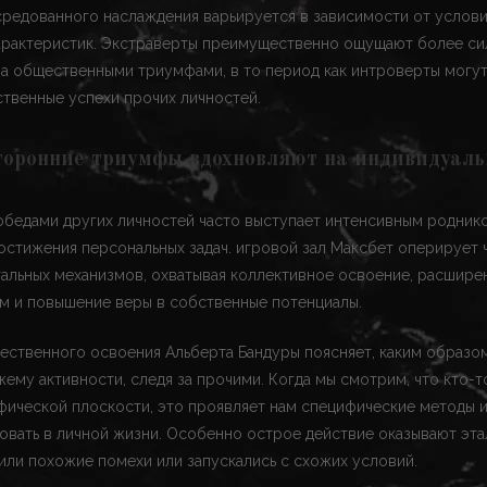
редованного наслаждения варьируется в зависимости от услови
арактеристик. Экстраверты преимущественно ощущают более си
а общественными триумфами, в то период как интроверты могут
твенные успехи прочих личностей.
торонние триумфы вдохновляют на индивидуаль
обедами других личностей часто выступает интенсивным родник
достижения персональных задач. игровой зал Максбет оперирует 
альных механизмов, охватывая коллективное освоение, расшире
м и повышение веры в собственные потенциалы.
ественного освоения Альберта Бандуры поясняет, каким образо
ему активности, следя за прочими. Когда мы смотрим, что кто-
фической плоскости, это проявляет нам специфические методы и
вать в личной жизни. Особенно острое действие оказывают эта
ли похожие помехи или запускались с схожих условий.