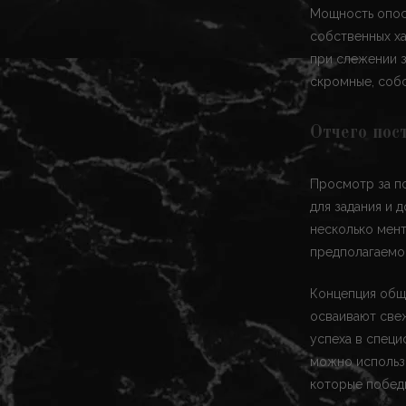
Мощность опос
собственных х
при слежении з
скромные, собс
Отчего пос
Просмотр за п
для задания и 
несколько мент
предполагаемо
Концепция общ
осваивают свеж
успеха в специ
можно использо
которые победи