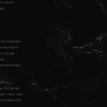
сс несет
рые
в постижении
летки мозга
 и когда
как
 впечатление
вая
ы. Когда мы
ый ответ, наш
йствовали бы,