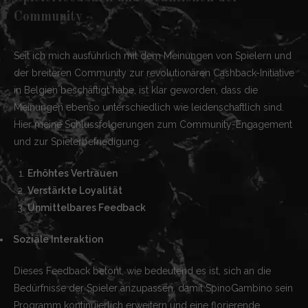
Community
Seit ich mich ausführlich mit dem Meinungen von Spielern und
der breiteren Community zur revolutionären Cashback-Initiative
in Belgien beschäftigt habe, ist klar geworden, dass die
Meinungen ebenso unterschiedlich wie leidenschaftlich sind.
Hier meine Schlussfolgerungen zum Community-Engagement
und zur Spielerbefriedigung:
Erhöhtes Vertrauen
Verstärkte Loyalität
Unmittelbares Feedback
Soziale Interaktion
Dieses Feedback betont, wie bedeutend es ist, sich an die
Bedürfnisse der Spieler anzupassen, damit SpinoGambino sein
Programm kontinuierlich erweitern und eine florierende