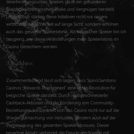
verantwortungsvolles Spielen, da er ein gesünderes
Gleichgewicht zwischen Risiko und Vergnügen herstellt.
Letztendlich stärken diese Initiativen nicht nur unsere
wirtschaftliche Sicherheit auf lange Sicht, sondern erhöhen
auch das gesamte Spielerlebnis. Als belgischer Spieler bin ich
neugierig, wie diese Veränderungen mein Spielerlebnis im
Casino bereichern werden.
Abschluss
Zusammenfassend lässt sich sagen, dass SpinoGambino
Casinos „Rewards Reimagined“ eine echte Revolution für
belgische Spieler darstellt. Durch maßgeschneiderte
Cashback-Aktionen und die Förderung von Community-
Beziehungen konzentriert sich das Casino nicht nur auf die
Wiedergutmachung von Verlusten, sondern auch auf die
Verbesserung des gesamten Spielerlebnisses. Dieser
neuartige Ansatz verbindet die Freude am Spielen mit