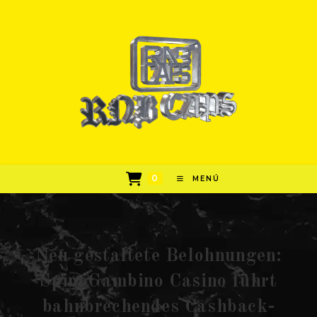
Saltar
al
contenido
0
MENÚ
Neu gestaltete Belohnungen:
SpinoGambino Casino führt
bahnbrechendes Cashback-