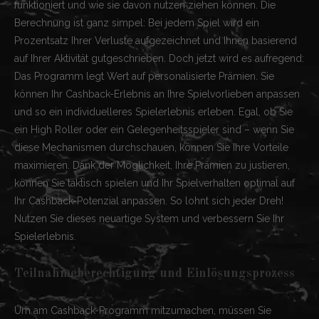
funktioniert und wie sie davon nutzen ziehen können. Die
Berechnung ist ganz simpel: Bei jedem Spiel wird ein
Prozentsatz Ihrer Verluste aufgezeichnet und Ihnen basierend
auf Ihrer Aktivität gutgeschrieben. Doch jetzt wird es aufregend:
Das Programm legt Wert auf personalisierte Prämien. Sie
können Ihr Cashback-Erlebnis an Ihre Spielvorlieben anpassen
und so ein individuelleres Spielerlebnis erleben. Egal, ob Sie
ein High Roller oder ein Gelegenheitsspieler sind – wenn Sie
diese Mechanismen durchschauen, können Sie Ihre Vorteile
maximieren. Dank der Möglichkeit, Ihre Prämien zu justieren,
können Sie taktisch spielen und Ihr Spielverhalten optimal auf
Ihr Cashback-Potenzial anpassen. So lohnt sich jeder Dreh!
Nutzen Sie dieses neuartige System und verbessern Sie Ihr
Spielerlebnis.
Teilnahmeberechtigung und Einlösungsprozess
Um am Cashback-Programm mitzumachen, müssen Sie