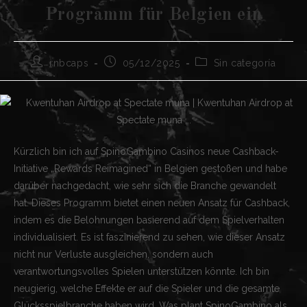
Programm für Belgien ein
Autor
Publicación
Categoría
rnbcaps
05/12/2025
Sin categoría
de
de
de
la
la
la
entrada:
entrada:
entrada:
Kürzlich bin ich auf SpinoGambino Casinos neue Cashback-
Initiative „Rewards Reimagined“ in Belgien gestoßen und habe
darüber nachgedacht, wie sehr sich die Branche gewandelt
hat. Dieses Programm bietet einen neuen Ansatz für Cashback,
indem es die Belohnungen basierend auf dem Spielverhalten
individualisiert. Es ist faszinierend zu sehen, wie dieser Ansatz
nicht nur Verluste ausgleichen, sondern auch
verantwortungsvolles Spielen unterstützen könnte. Ich bin
neugierig, welche Effekte er auf die Spieler und die gesamte
Glücksspielbranche haben wird. Was plant SpinoGambino als