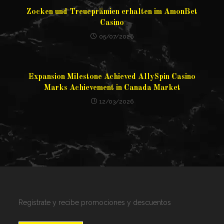
Zocken und Treueprämien erhalten im AmonBet
Casino
05/07/2026
Expansion Milestone Achieved AllySpin Casino
Marks Achievement in Canada Market
12/03/2026
Regístrate y recibe promociones y descuentos