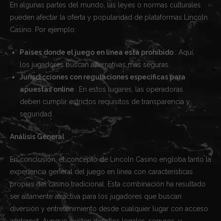
En algunas partes del mundo, las leyes o normas culturales
pueden afectar la oferta y popularidad de plataformas Lincoln
Casino. Por ejemplo:
Países donde el juego en línea está prohibido
: Aquí,
los jugadores buscan alternativas más seguras.
Jurisdicciones con regulaciones específicas para
apuestas online
: En estos lugares, las operadoras
deben cumplir estrictos requisitos de transparencia y
seguridad.
Análisis General
En conclusión, el concepto de Lincoln Casino engloba tanto la
experiencia general del juego en línea con características
propias del casino tradicional. Esta combinación ha resultado
ser altamente atractiva para los jugadores que buscan
diversión y entretenimiento desde cualquier lugar con acceso
a internet. Aunque existen desafíos legales, seguros, y