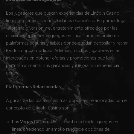
Los jugadores que buscan experiencias de Lincoln Casino
tienen preferencias y necesidades específicas. En primer lugar,
valoran la diversión y el entretenimiento ofrecidos por las
diferentes opciones de juegos en línea. También prefieren
plataformas seguras y fiables donde puedan depositar y retirar
fondos con comodidad. Además, muchos jugadores están
interesados en obtener ofertas y promociones que les
permitan aumentar sus ganancias y mejorar su experiencia
general.
Plataformas Relacionadas
Algunas de las plataformas más populares relacionadas con el
concepto de Lincoln Casino son:
Las Vegas Casino
: Un sitio web dedicado a juegos en
línea, ofreciendo un amplio rango de opciones de