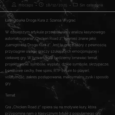
Autor
Publicación
Categoría
rnbcaps
18/12/2025
Sin categoría
de
de
de
la
la
la
entrada:
entrada:
entrada:
Łamigłówka Droga Kura 2: Szansa Wygrać
W dzisiejszym artykule przedstawiamy analizę kasynowego
automatougrania „Chicken Road 2”, również znane jako
„Łamigłówka Droga Kura 2”. Jest to gracz, który z pewnością
przyciągnie uwagę graczy szukających emocjonującej i
ciekawej gry. W tym artykule będziemy omawiać temat,
projektowanie, symbole, wyplaty, dzikie symbole, skrzypacze,
bonusowe cechy, free spins, RTP (return to player),
volatylność, zakres postępowania, maksymalny zysk i sposób
gry.
Temat
Gra „Chicken Road 2” opiera się na motywie kury, która
przypomina nam o klasycznym tytule z popularnego gry