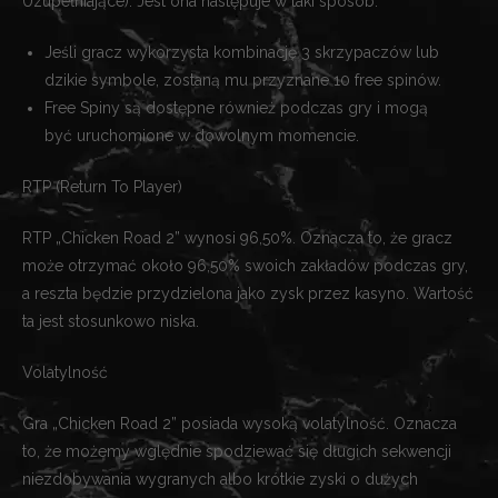
Uzupełniające). Jest ona następuje w taki sposób:
Jeśli gracz wykorzysta kombinację 3 skrzypaczów lub
dzikie symbole, zostaną mu przyznane 10 free spinów.
Free Spiny są dostępne również podczas gry i mogą
być uruchomione w dowolnym momencie.
RTP (Return To Player)
RTP „Chicken Road 2” wynosi 96,50%. Oznacza to, że gracz
może otrzymać około 96,50% swoich zakładów podczas gry,
a reszta będzie przydzielona jako zysk przez kasyno. Wartość
ta jest stosunkowo niska.
Volatylność
Gra „Chicken Road 2” posiada wysoką volatylność. Oznacza
to, że możemy wględnie spodziewać się długich sekwencji
niezdobywania wygranych albo krótkie zyski o dużych