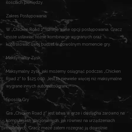
ilościach pieniędzy.
Zakres Postępowania
W „Chicken Road 2” istnieje wiele opcji postępowania. Gracz
może ustawiać różne kombinacje wygranych oraz
kontrolować swój budżet w dowolnym momencie gry.
Maksymalny Zysk
Maksymalny zysk, jaki możemy osiągnąć podczas „Chicken
Road 2” to $125 000. Jest to niewiele więcej niż maksymalne
wygrane innych automatougrani.
Sposób Gry
Gra „Chicken Road 2” jest łatwa w grze i dostępna zarówno na
komputerach stacjonarnych, jak również na urządzeniach
mobilnych. Gracz może zatem rozegrać ją dowolnie.