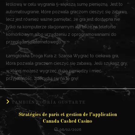
królową w celu wygrania 5-większą sumę pieniężną. Jest to
automatougranie, które pozwala graczom cieszyć się zabawą,
lecz jest również ważne pamiętać, że gra jest dostępna nie
tylko na komputerze stacjonarnym ale także na telefonie
komórkowym albo urządzeniu z oprogramowaniami do
przeglądania internetowego.
Łamigłówka Droga Kura 2: Szansa Wygrać to ciekawa gra,
która pozwala graczom cieszyć się zabawą. Jeśli szukasz gry,
w której możesz wygrzeć dużo pieniędzy i mieć
przyjemność, zdecyduj się na tę grę!
TAMBIÉN PODRÍA GUSTARTE
Stratégies de paris et gestion de l’application
Canada Cashed Casino
06/02/2026