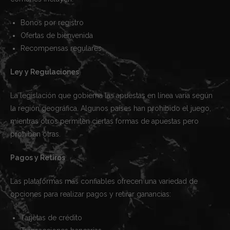
Bonos por registro
Ofertas de bienvenida
Recompensas regulares
Ley y Regulaciones
La legislación que gobierna las apuestas en línea varía según
la región geográfica. Algunos países han prohibido el juego,
mientras otros permiten ciertas formas de apuestas pero
prohíben otras.
Pagos y Retiros
Las plataformas más confiables ofrecen una variedad de
opciones para realizar pagos y retirar ganancias:
Tarjetas de crédito