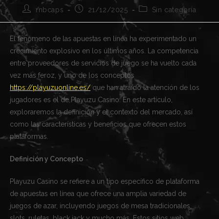
Autor
Publicación
Categoría
rnbcaps
21/12/2025
Sin categoría
de
de
de
la
la
la
entrada:
entrada:
entrada:
El fenómeno de las apuestas en línea ha experimentado un
crecimiento explosivo en los últimos años. La competencia
entre proveedores de servicios de juego se ha vuelto cada
vez más feroz, y uno de los conceptos
https://playuzuonline.es/
que han atraído la atención de los
jugadores es el de Playuzu Casino. En este artículo,
exploraremos la definición y el contexto del mercado, así
como las características y beneficios que ofrecen estos
plataformas.
Definición y Concepto
Playuzu Casino se refiere a un tipo específico de plataforma
de apuestas en línea que ofrece una amplia variedad de
juegos de azar, incluyendo juegos de mesa tradicionales,
slots, ruletas, black jack y mucho más. Estos sitios web