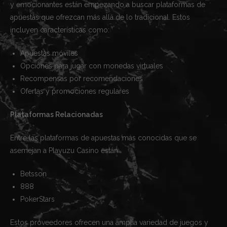
y emocionantes están empezando a buscar plataformas de
apuestas que ofrezcan más allá de lo tradicional. Estos
incluyen características como:
Apuestas móviles
Opciones para jugar con monedas virtuales
Recompensas por recomendaciones
Ofertas y promociones regulares
Plataformas Relacionadas
Entre las plataformas de apuestas más conocidas que se
asemejan a Playuzu Casino están:
Betsson
888
PokerStars
Estos proveedores ofrecen una amplia variedad de juegos y