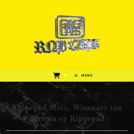
Saltar
al
contenido
0
MENÚ
Kippepad Slots, Winnaars van
Fortuin op Kippepad