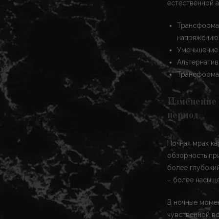
естественной а
Трансформац
напряжению
Уменьшение 
Альтернатив
Трансформац
Изменение 
период
Ночная мрак к
обзорность пр
более глубоки
– более насыще
В ночные момен
чувственной в