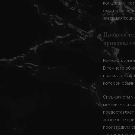
концепцию, ко
охватывает мн
завершая соци
Процесс те
привлекате
Вечер обладает
В темноте обн
правила оказы
которой обычн
Специалисты ук
механизмы и с
предоставляет
жизненные при
производили св
достигает свое