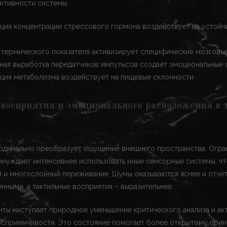
ктивности системы.
ия концентрации стрессового гормона воздействует на устойч
термического показателя активизирует специфические мозговы
ная выработка передатчиков импульсов создаёт эмоциональные 
ия метаболизма воздействует на пищевые склонности
восприятия и эмоционального расположения в
ардинально преобразует ощущение внешнего пространства. Огра
инуждает интенсивнее использовать иные сенсорные системы, ч
й и многослойный переживание. Шумы оказываются яснее и отчёт
нными, а тактильные восприятия – выразительнее.
ты наступает природное уменьшение критического анализа и ак
осприимчивости. Это состояние помогает более открытому при