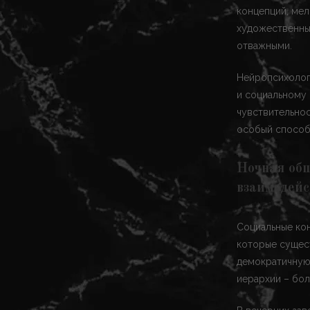
концепций, ме
художественны
отважными.
Нейропсихолог
и социальному
чувствительнос
особый способ
Ночная общ
взаимодейс
Социальные кон
которые сущес
демократичную 
иерархии – бо