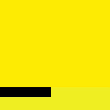
CIÓN RICO O MUERT0 2.0