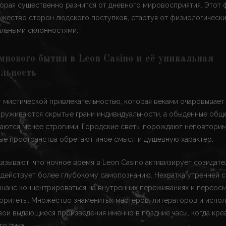
торая существенно разнится от дневного мировосприятия. Этот
ожество сторон людского поступков, стартуя от физиологически
альными склонностями.
мнового бытия в Leon Casino и её уникальная
льность
 мистической привлекательностью, которая веками очаровывает
аруживаются скрытые грани индивидуальности, а обыденные общ
ваются менее строгими. Городские светы порождают неповторим
ые пространства обретают иное смысл и душевную характер.
азывают, что ночное время в Leon Casino активизирует созидат
одействует более глубокому самопознанию. Нехватка утренней 
 шанс концентрироваться на внутренних переживаниях и переос
оритеты. Множество знаменитых мастеров, литераторов и испо
ои выдающиеся произведения именно в поздние часы, когда кре
го пика.