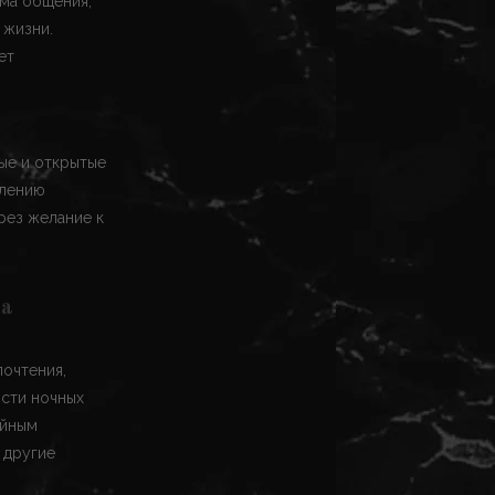
ема общения,
 жизни.
ет
ые и открытые
елению
рез желание к
ра
почтения,
ости ночных
ойным
 другие