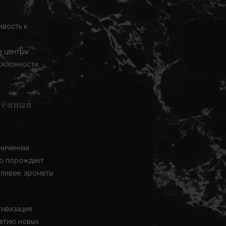
ивость к
е центры
склонности
 тёмный
ниченная
то порождает
ливее, ароматы
тивизация
нятию новых