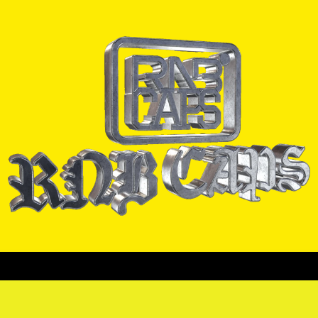
ORRAS
CADENAS
PULSERAS
PINES
CAMISAS
COLEC