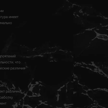
ми
ьтура имеет
инально
дпочтений
льности, что
ческие различия
ой
ект различно
ыработку
мент