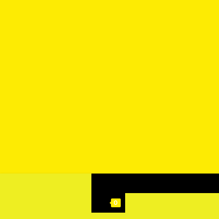
Saltar
al
contenido
INICIO
SOBRE NOSOTROS
G
0