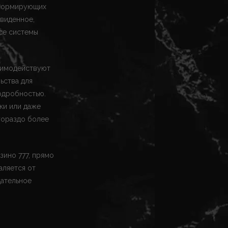
сформирующих
двиденное,
се системы
заимодействуют
ьства для
одробностью.
ки или даже
гораздо более
зино 777, прямо
аляется от
щательное