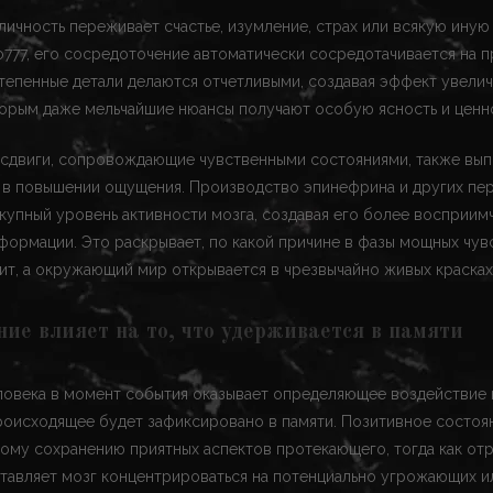
 личность переживает счастье, изумление, страх или всякую ину
о777, его сосредоточение автоматически сосредотачивается на п
тепенные детали делаются отчетливыми, создавая эффект увели
торым даже мельчайшие нюансы получают особую ясность и ценн
 сдвиги, сопровождающие чувственными состояниями, также вы
 в повышении ощущения. Производство эпинефрина и других пе
упный уровень активности мозга, создавая его более восприим
ормации. Это раскрывает, по какой причине в фазы мощных чув
т, а окружающий мир открывается в чрезвычайно живых красках
ние влияет на то, что удерживается в памяти
овека в момент события оказывает определяющее воздействие н
роисходящее будет зафиксировано в памяти. Позитивное состоя
ому сохранению приятных аспектов протекающего, тогда как от
тавляет мозг концентрироваться на потенциально угрожающих и