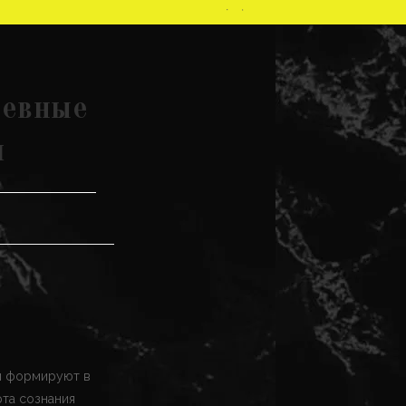
невные
я
я формируют в
рта сознания