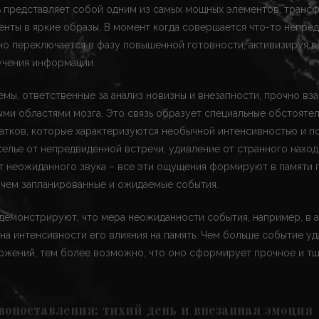
 представляет собой одним из самых мощных элементов, тран
нты в яркие образы. В момент когда совершается что-то непре
но переключается в фазу повышенной готовности, активизируя в
учения информации.
мы, ответственные за анализ новизны и внезапности, прочно в
ми областями мозга. Это связь образует специальные обстоятел
чатков, которые характеризуются необычной интенсивностью и п
елье от непредвиденной встречи, удивление от странного наход
т неожиданного звука – все эти ощущения формируют в памяти 
 чем запланированные и ожидаемые события.
емонстрируют, что мера неожиданности события, например, в а
а интенсивности его влияния на память. Чем больше событие уд
ожений, тем более возможно, что оно сформирует прочное и т
вопоставления: тихий день и внезапная эмоция