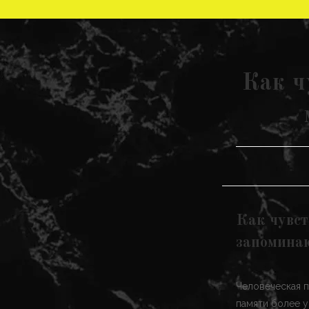
Как ч
Как чувст
запомина
Человеческая 
памяти более у