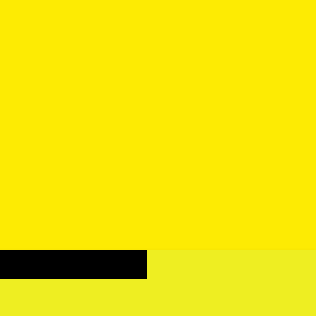
CIÓN RICO O MUERT0 2.0