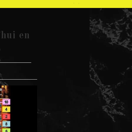
’hui en
o