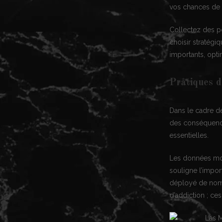
vos chances de 
Collectez des po
choisir stratégi
importants, opti
Pratiques d
Dans le cadre d
des conséquence
essentielles.
Les données mont
souligne l’impo
déployé de nomb
d’addiction ; ce