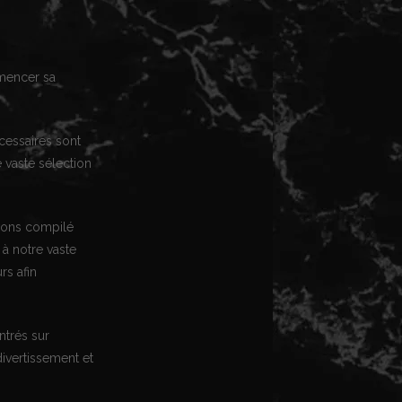
mmencer sa
écessaires sont
e vaste sélection
avons compilé
à notre vaste
rs afin
ntrés sur
divertissement et