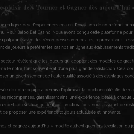
e plaisir de « Tourner et Gagner dès aujourd’hui 
ux en ligne, peu d’expériences égalent l’excitation de notre fonctionna
hui » sur Baloo Bet Casino. Nous avons conçu cette plateforme pour o
eu palpitante avec des récompenses immédiates, reprenant ainsi l’e
nt de joueurs à préférer les casinos en ligne aux établissements tradit
secteur révèlent que les joueurs qui adoptent des modèles de gratifi
 le nôtre, font souvent état d’une plus grande satisfaction. Cela co
oser un divertissement de haute qualité associé à des avantages conc
sée de notre équipe a permis d’optimiser la fonctionnalité afin de ma
les récompenses, garantissant ainsi une expérience idéale à chaque ut
 experts du secteur guident nos améliorations, nous assurant de reste
t de proposer une expérience toujours actualisée et innovante.
nez et gagnez aujourd’hui » modifie authentiquement l’excitation du je