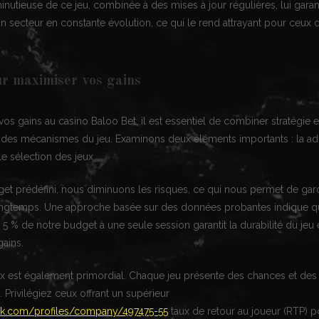
inutieuse de ce jeu, combinée à des mises à jour régulières, lui garanti
 secteur en constante évolution, ce qui le rend attrayant pour ceux 
r maximiser vos gains
os gains au casino Baloo Bet, il est essentiel de combiner stratégie e
es mécanismes du jeu. Examinons deux éléments importants : la adm
le sélection des jeux.
get prédéfini, nous diminuons les risques, ce qui nous permet de gard
ongtemps. Une approche basée sur des données probantes indique q
 5 % de notre budget à une seule session garantit la durabilité du jeu e
gains.
ux est également primordial. Chaque jeu présente des chances et des 
. Privilégiez ceux offrant un supérieur
ook.com/profiles/company/497475-55
taux de retour au joueur (RTP) p