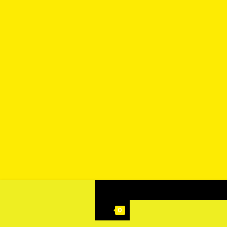
Saltar
al
contenido
INICIO
SOBRE NOSOTROS
G
0