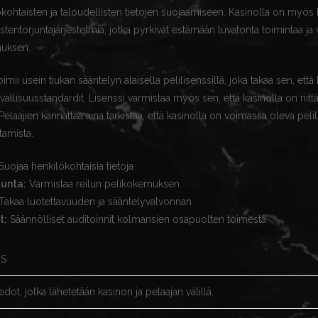
ökohtaisten ja taloudellisten tietojen suojaamiseen. Kasinolla on myös
ostentorjuntajärjestelmiä, jotka pyrkivät estämään luvatonta toimintaa j
muksen.
oimii usein tiukan sääntelyn alaisella pelilisenssillä, joka takaa sen, että
turvallisuusstandardit. Lisenssi varmistaa myös sen, että kasinolla on riit
. Pelaajien kannattaa aina tarkistaa, että kasinolla on voimassa oleva pel
tamista.
Suojaa henkilökohtaisia tietoja
junta:
Varmistaa reilun pelikokemuksen
Takaa luotettavuuden ja sääntelyvalvonnan
t:
Säännölliset auditoinnit kolmansien osapuolten toimesta
S
iedot, jotka lähetetään kasinon ja pelaajan välillä.