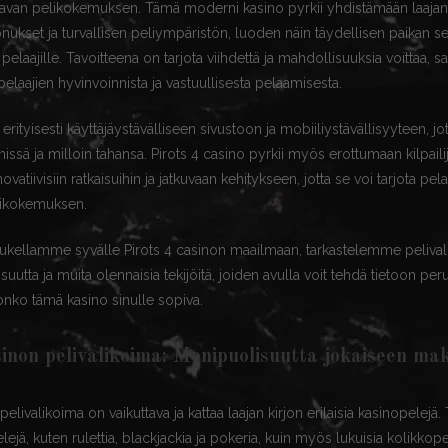
an pelikokemuksen. Tämä moderni kasino pyrkii yhdistämään laajan 
nukset ja turvallisen peliympäristön, luoden näin täydellisen paikan s
le pelaajille. Tavoitteena on tarjota viihdettä ja mahdollisuuksia voittaa, 
elaajien hyvinvoinnista ja vastuullisesta pelaamisesta.
rityisesti käyttäjäystävälliseen sivustoon ja mobiiliystävällisyyteen, jot
missä ja milloin tahansa. Pirots 4 casino pyrkii myös erottumaan kilpaili
vatiivisiin ratkaisuihin ja jatkuvaan kehitykseen, jotta se voi tarjota pel
likokemuksen.
sukellamme syvälle Pirots 4 casinon maailmaan, tarkastelemme pelival
isuutta ja muita olennaisia tekijöitä, joiden avulla voit tehdä tietoon pe
 onko tämä kasino sinulle sopiva.
sinon pelivalikoima: Monipuolisuutta jokaiseen ma
pelivalikoima on vaikuttava ja kattaa laajan kirjon erilaisia kasinopelejä. 
lejä, kuten rulettia, blackjackia ja pokeria, kuin myös lukuisia kolikkopel