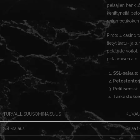
pelaajien henkil
kehittyneitä pet
reilun pelikoke
Pirots 4 casino t
tietyt laatu- ja 
pelaajille voitot
pelaamisen aloit
SSL-salaus:
Petostentor
Pelilisenssi:
Tarkastukse
TURVALLISUUSOMINAISUUS
KUVAU
SSL-salaus
Salaa t