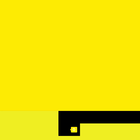
Saltar
al
contenido
INICIO
SOBRE NOSOTROS
G
0