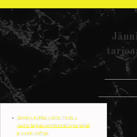
Jänni
tarjo
Jännitys kohtaa voiton: Pirots 4
casino tarjoaa unohtumattomia hetkiä
ja suuria voittoja.