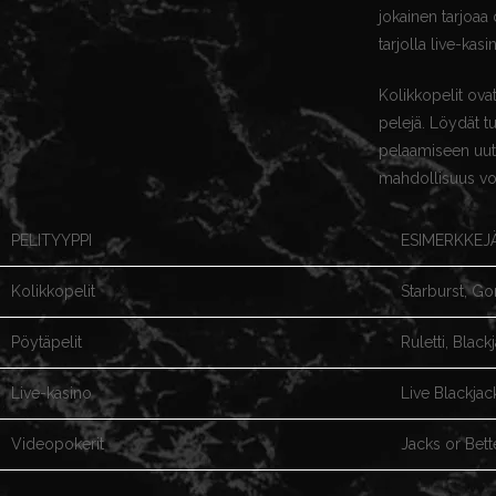
jokainen tarjoaa
tarjolla live-kas
Kolikkopelit ovat
pelejä. Löydät tu
pelaamiseen uutta
mahdollisuus vo
PELITYYPPI
ESIMERKKEJÄ
Kolikkopelit
Starburst, G
Pöytäpelit
Ruletti, Black
Live-kasino
Live Blackjac
Videopokerit
Jacks or Bet