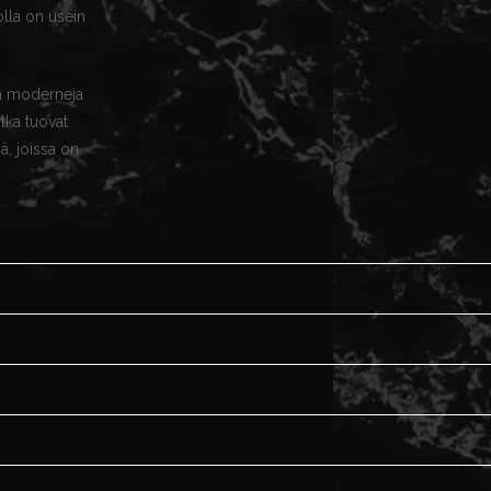
olla on usein
ttä moderneja
otka tuovat
ä, joissa on