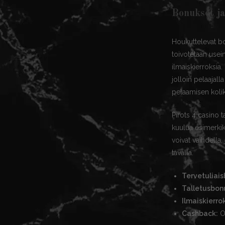
Bonukset ja
Houkuttelevat bo
toivotetaan usein
ilmaiskierroksia.
jolloin pelaajal
pelaamisen koli
Pirots 4 casino t
kuulua esimerkiks
voivat vaihdella
tavalla.
Tervetuliais
Talletusbon
Ilmaiskierro
Cashback:
Os