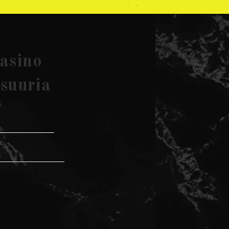
casino
suuria