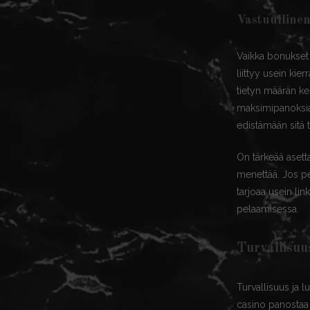
Vastuulline
Vaikka bonukset 
liittyy usein kie
tietyn määrän ker
maksimipanoksia j
edistämään sitä t
On tärkeää asetta
menettää. Jos pe
tarjoaa usein link
pelaamisessa.
Turvallisuu
Turvallisuus ja l
casino panostaa v