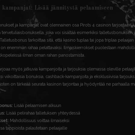
 kampanjat: Lisää jännitystä pelaamiseen
nukset ja kampanjat ovat olennainen osa Pirots 4 casinon tarjontaa. Uu
 tervetuliaisbonuksella, joka voi sisältää esimerkiksi talletusbonuksen j
 Talletusbonus tarkoittaa sitä, että kasino tuplaa tai jopa triplaa pelaajan
la on enemmän rahaa pelattavaksi. Ilmaiskierrokset puolestaan mahdolli
kkopeleissä ilman oman rahan panostamista.
arjoaa myös jatkuvia kampanjoita ja tarjouksia olemassa oleville pelaajil
i viikoittaisia bonuksia, cashback-kampanjoita ja eksklusiivisia tarjouk
, joten on tärkeää seurata kasinon tarjontaa ja hyödyntää ne parhaalla m
bonus:
Lisää pelaamisen alkuun
us:
Lisää pelirahaa talletuksen yhteydessä
kset:
Mahdollisuus voittaa ilmaiseksi
a tappioista palautetaan pelaajalle