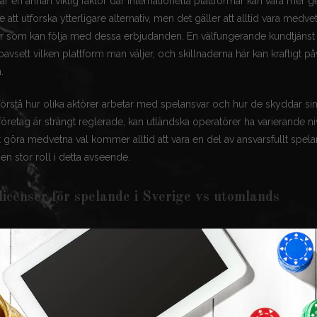
är en annan viktig faktor där internationella plattformar kan vara mer g
 att utforska ytterligare alternativ, men det gäller att alltid vara med
kor som kan följa med dessa erbjudanden. En välfungerande kundtjänst
 oavsett vilken plattform man väljer, och skillnaderna här kan kraftigt p
.
tt förstå hur olika aktörer arbetar med spelansvar och hur de skyddar si
retag är strängt reglerade, kan utländska operatörer ha varierande ni
t göra medvetna val kommer alltid att vara en del av ansvarsfullt spel
en stor roll i detta avseende.
licenser för spelande i Sverige vs utomlands