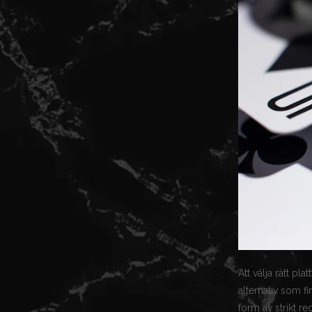
Att välja rätt pl
alternativ som fi
form av strikt 