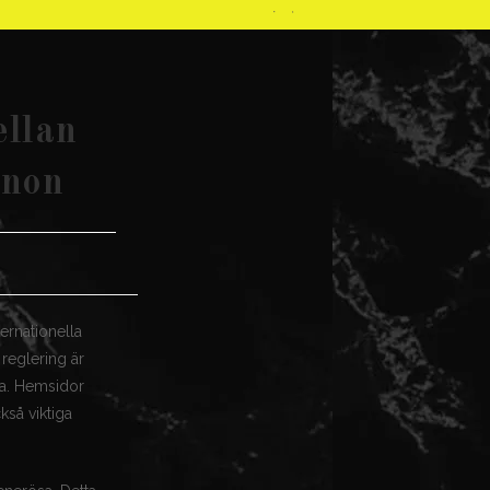
ellan
inon
ternationella
 reglering är
na. Hemsidor
kså viktiga