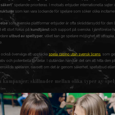
h
säkert*
spelande prioriteras. I motsats erbjuder internationella sajter
rukturer
som kan vara lockande för spelare som söker olika incitame
else
som svenska plattformar erbjuder är ofta skräddarsydd för den 
ett stort fokus på
kundtjänst
och support på svenska. I jämförelse ha
redare
utbud av speltyper
, vilket kan ge spelare möjlighet att utforsk
e.
n också överväga att upptäcka
spela casino utan svensk licens
, som ger
nativ och potentiella fördelar. I slutändan handlar det om att hitta den 
enskilda spelaren, oavsett om det är genom säkerhet, spelutbud eller 
 kampanjer: skillnader mellan olika typer av spe