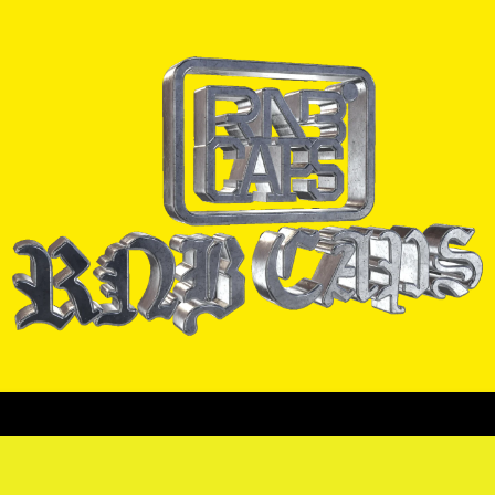
ORRAS
CADENAS
PULSERAS
PINES
CAMISAS
COLEC