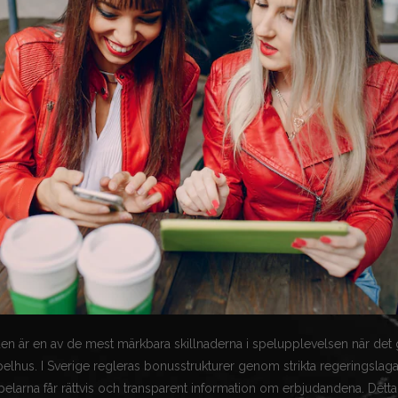
n är en av de mest märkbara skillnaderna i spelupplevelsen när det g
spelhus. I Sverige regleras bonusstrukturer genom strikta regeringslag
spelarna får rättvis och transparent information om erbjudandena. Detta 