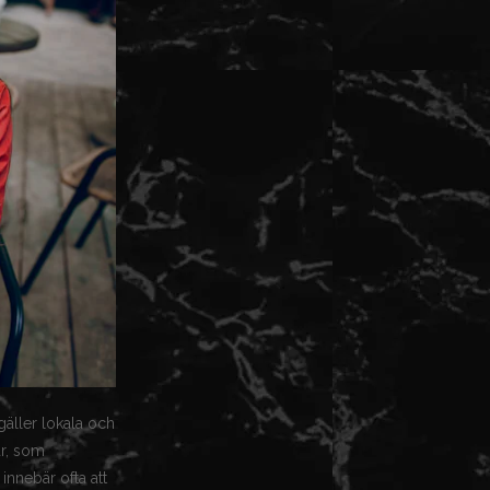
äller lokala och
ar, som
innebär ofta att