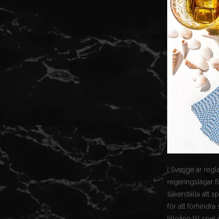
I Sverige är regl
regeringslagar fö
säkerställa att s
för att förhindr
tillgång till spe