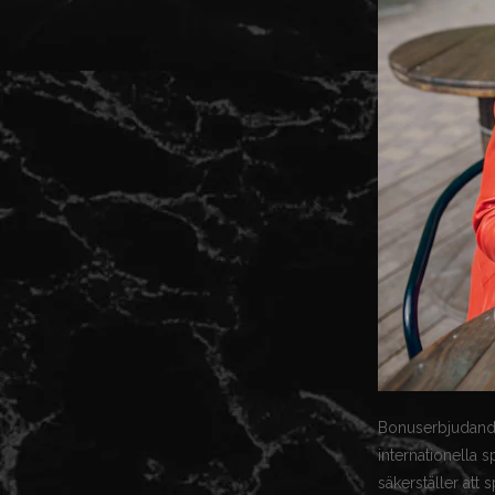
Bonuserbjudande
internationella 
säkerställer att 