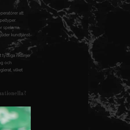
peratörer att
speltyper.
r spelarna,
bjuder kundtjänst
tydliga riktlinjer
ing och
lerat, vilket
ationella?