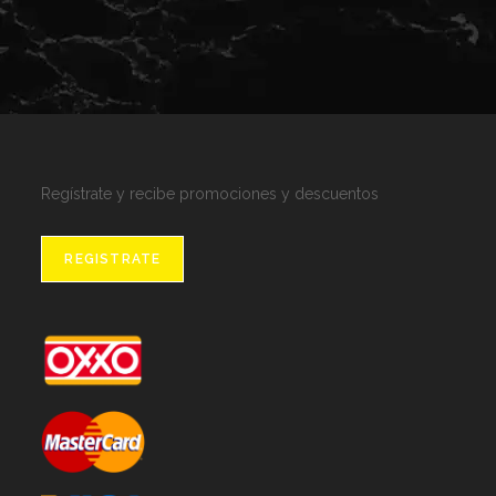
Regístrate y recibe promociones y descuentos