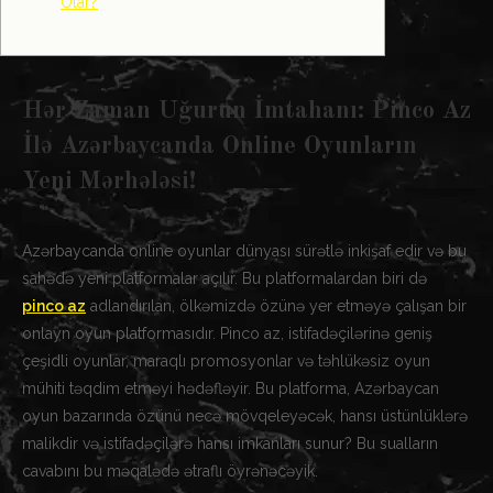
Olar?
Hər Zaman Uğurun İmtahanı: Pinco Az
İlə Azərbaycanda Online Oyunların
Yeni Mərhələsi!
Azərbaycanda online oyunlar dünyası sürətlə inkişaf edir və bu
sahədə yeni platformalar açılır. Bu platformalardan biri də
pinco az
adlandırılan, ölkəmizdə özünə yer etməyə çalışan bir
onlayn oyun platformasıdır. Pinco az, istifadəçilərinə geniş
çeşidli oyunlar, maraqlı promosyonlar və təhlükəsiz oyun
mühiti təqdim etməyi hədəfləyir. Bu platforma, Azərbaycan
oyun bazarında özünü necə mövqeleyəcək, hansı üstünlüklərə
malikdir və istifadəçilərə hansı imkanları sunur? Bu sualların
cavabını bu məqalədə ətraflı öyrənəcəyik.