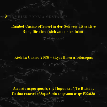
TAMBIÉN PODRÍA GUSTARTE
Rainbet Casino offeriert in der Schweiz attraktive
Boni, für die es sich zu spielen lohnt.
08/04/2026
Kiekka Casino 2026 – täydellinen aloitusopas
15/04/2026
Δωρεάν περιστροφές την Παρασκευή Το Rainbet
Casino εκκινεί εβδομαδιαίο τουρνουά στην Ελλάδα
12/03/2026