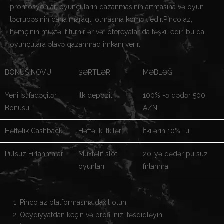
promosyonlar, oyunçuların qazanmasının artmasına və oyun
təcrübəsinin daha maraqlı olmasına kömək edir.Pinco az,
həmçinin müxtəlif turnirlər və lotereyalar da təşkil edir, bu da
oyunçulara əlavə qazanmaq imkanı verir.
BONUS NÖVÜ
ŞƏRTLƏR
MƏBLƏĞ
Yeni İstifadəçilər
İlk depozit
100% -ə qədər 500
Bonusu
AZN
Həftəlik Cashback
Həftəlik itkilər
İtkilərin 10% -u
Pulsuz Fırlanmalar
Müxtəlif slot
20-yə qədər pulsuz
oyunları
fırlanma
Pinco az platformasına daxil olun.
Qeydiyyatdan keçin və profilinizi təsdiqləyin.