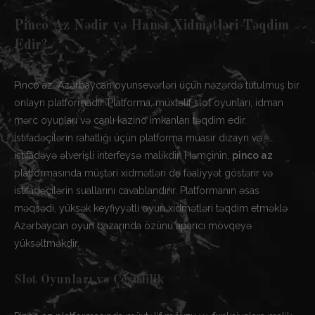
Pinco Az Nədir və Hansı Xidmətləri Təqdim
Edir?
Pinco az, Azərbaycan oyunsevərləri üçün nəzərdə tutulmuş bir
onlayn platformadır. Platforma, müxtəlif slot oyunları, idman
mərc oyunları və canlı kazino imkanları təqdim edir.
İstifadəçilərin rahatlığı üçün platforma müasir dizayn və
istifadəyə əlverişli interfeysə malikdir. Həmçinin,
pinco az
platformasında müştəri xidmətləri də fəaliyyət göstərir və
istifadəçilərin suallarını cavablandırır. Platformanın əsas
məqsədi, yüksək keyfiyyətli oyun xidmətləri təqdim etməklə
Azərbaycan oyun bazarında özünü aparıcı mövqeyə
yüksəltməkdir.
Slot Oyunları və Çeşitlilik