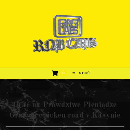
Saltar
al
contenido
0
MENÚ
Grać na Prawdziwe Pieniądze
Gra con chicken road v Kasynie