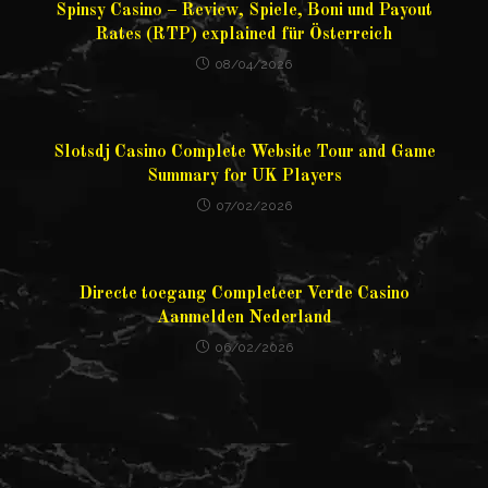
Spinsy Casino – Review, Spiele, Boni und Payout
Rates (RTP) explained für Österreich
08/04/2026
Slotsdj Casino Complete Website Tour and Game
Summary for UK Players
07/02/2026
Directe toegang Completeer Verde Casino
Aanmelden Nederland
06/02/2026