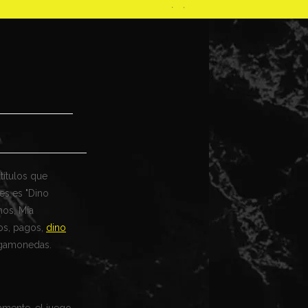
títulos que
es es "Dino
nos, Mía
los, pagos,
dino
ragamonedas.
vamente, el juego