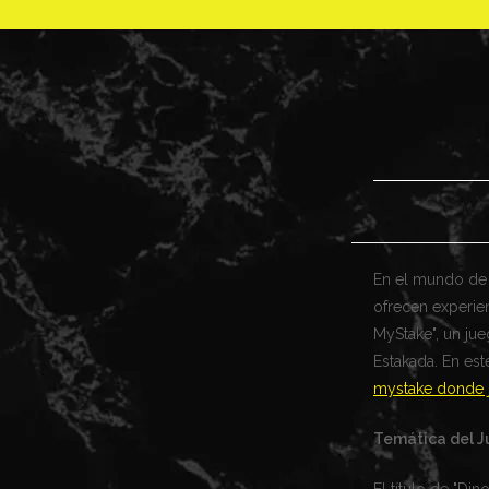
En el mundo de 
ofrecen experie
MyStake", un ju
Estakada. En est
mystake donde 
Temática del 
El título de "Di