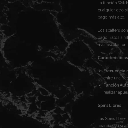
La función Wilds
cualquier otro 
pago más alto.
Los scatters son
pago. Estos sím
más escatán en c
Características
Frecuencia 
entre una fre
Función Aut
realizar apues
Spins Libres
Las Spins libre
aparece, ya sea