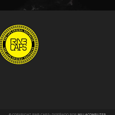
© COPYRIGHT RNB CAPS- DISEÑADO POR
MILLACOMPUTER