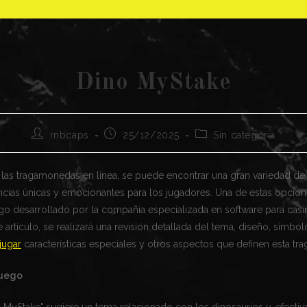
Dino MyStake
Autor
Publicación
Categoría
rnbcaps
25/12/2025
Sin categoría
de
de
de
la
la
la
entrada:
entrada:
entrada:
las tragamonedas en línea, se puede encontrar una gran variedad de 
ncias únicas y emocionantes para los jugadores. Una de estas opcion
ego desarrollado por la compañía especializada en software para casi
e artículo, se realizará una revisión detallada del tema, diseño, símbo
jugar
características especiales y otros aspectos que definen esta t
Juego
no MyStake" sugiere un tema relacionado con los dinosaurios y, efecti