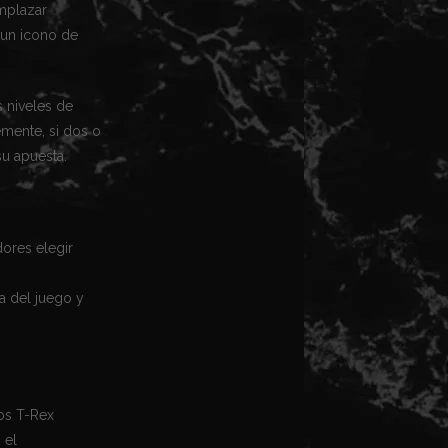
emplazar
 un icono de
s niveles de
mente, si dos o
su apuesta.
dores elegir
ia del juego y
os T-Rex
 el