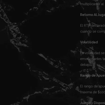
multiplicador a
Retorno Al Jug
El RTP declarad
cuando se compa
Volatilidad
La volatilidad 
emocionantes ta
debajo.
Rango de Apue
El rango de apu
máxima de $100. 
Juego y Disposi