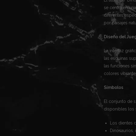
se centra en una
diferentes espec
por paisajes nat
Diseño del Jue
La interfaz gráf
las esquinas sup
las funciones si
colores vibrante
Símbolos
El conjunto de s
disponibles los 
Los dientes 
Dinosaurios,