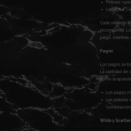
Pinturas rupe
Letras A a J e
Cada símbolo ti
recompensa. Los
juego, mientras
Pagos
Los pagos se ba
La cantidad de 
como la apuesta 
Los pagos más
Las pinturas
combinación
Wilds y Scatter