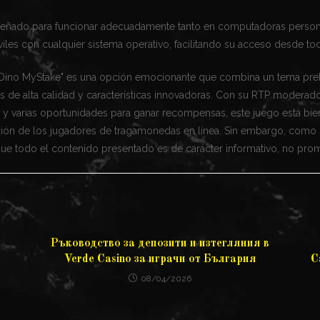
iseñado para funcionar adecuadamente tanto en computadoras pers
iles con cualquier sistema operativo, facilitando su acceso desde tod
"Dino MyStake" es una opción emocionante que combina un tema preh
cos de alta calidad y características innovadoras. Con su RTP moderad
 y varias oportunidades para ganar recompensas, este juego está bi
nción de los jugadores de tragamonedas en línea. Sin embargo, como
ue todo el contenido presentado es de carácter informativo, no pro
Ръководство за депозити и изтегляния в
Verde Casino за играчи от България
C
08/04/2026