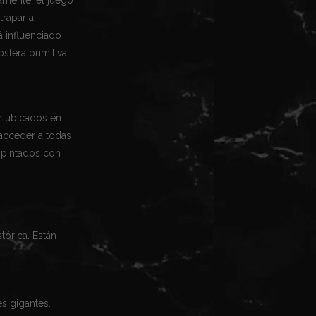
trapar a
á influenciado
sfera primitiva.
án ubicados en
 acceder a todas
, pintados con
tórica. Están
s gigantes.