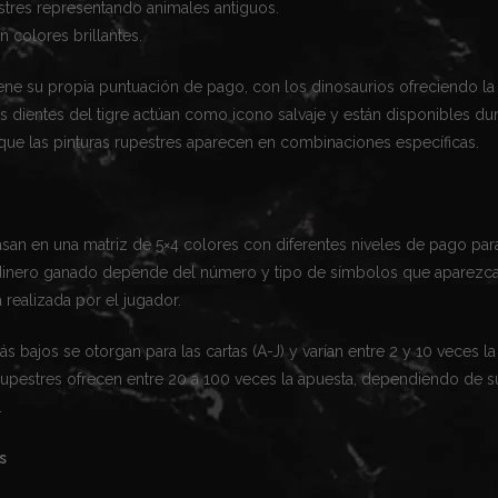
stres representando animales antiguos.
n colores brillantes.
ene su propia puntuación de pago, con los dinosaurios ofreciendo l
 dientes del tigre actúan como icono salvaje y están disponibles dur
 que las pinturas rupestres aparecen en combinaciones específicas.
san en una matriz de 5×4 colores con diferentes niveles de pago par
dinero ganado depende del número y tipo de símbolos que aparezcan
realizada por el jugador.
 bajos se otorgan para las cartas (A-J) y varían entre 2 y 10 veces la
 rupestres ofrecen entre 20 a 100 veces la apuesta, dependiendo de s
.
s