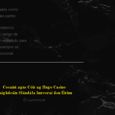
onales como
as partes.
istórico
o, rango de
en equipado para
 siempre se
mocional.
Cosaint agus Cóir ag Hugo Casino
aighdeáin Slándála Imreoraí don Éirinn
23/07/2026