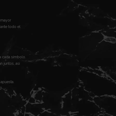
a mayor
ante todo el
a cada símbolo.
 juntos, así
 apuesta.
u