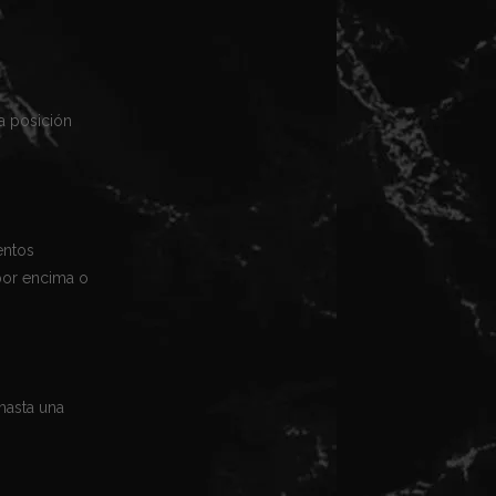
.
a posición
entos
por encima o
hasta una