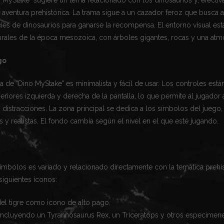
 aventura prehistórica. La trama sigue a un cazador feroz que busca a
ies de dinosaurios para ganarse la recompensa. El entorno visual est
urales de la época mesozoica, con árboles gigantes, rocas y una atmó
go
ica de "Dino MyStake" es minimalista y fácil de usar. Los controles est
eriores izquierda y derecha de la pantalla, lo que permite al jugador
n distracciones. La zona principal se dedica a los símbolos del juego
s y realistas. El fondo cambia según el nivel en el que esté jugando.
ímbolos es variado y relacionado directamente con la temática prehis
siguientes íconos:
del tigre como icono de alto pago.
 incluyendo un Tyrannosaurus Rex, un Triceratops y otros especímene