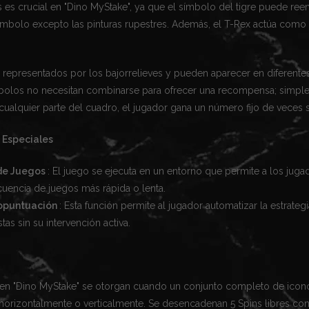
 es crucial en "Dino MyStake", ya que el símbolo del tigre puede re
simbolo excepto las pinturas rupestres. Además, el T-Rex actúa como
 representados por los bajorrelieves y pueden aparecer en diferente
bolos no necesitan combinarse para ofrecer una recompensa; simple
ualquier parte del cuadro, el jugador gana un número fijo de veces 
 Especiales
de Juegos
: El juego se ejecuta en un entorno que permite a los juga
cuencia de juegos más rápida o lenta.
opuntuación
: Esta función permite al jugador automatizar la estrateg
tas sin su intervención activa.
s en "Dino MyStake" se otorgan cuando un conjunto completo de icon
 horizontalmente o verticalmente. Se desencadenan 5 Spins libres con