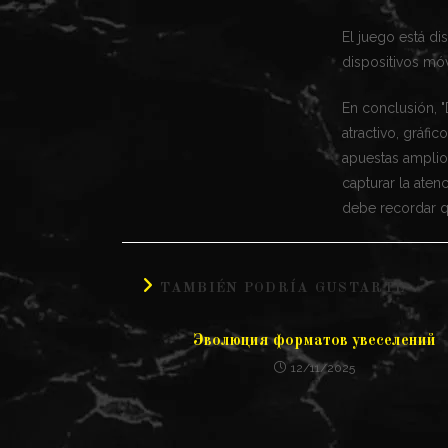
El juego está d
dispositivos móv
En conclusión, 
atractivo, gráfi
apuestas amplio
capturar la ate
debe recordar q
TAMBIÉN PODRÍA GUSTARTE
Эволюция форматов увеселений
12/11/2025