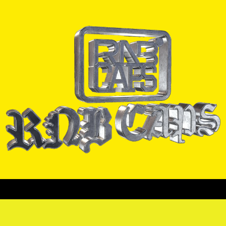
ORRAS
CADENAS
PULSERAS
PINES
CAMISAS
COLEC