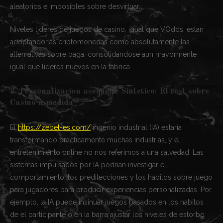
aleatorios e imposibles sobre desvirtuar.
Niveles lideres de juegos de casino, igual que VOdds, estan
adoptando las criptomonedas como absolutamente las
alternativas sobre paga, consolidandose aun mayormente
igual que lideres nuevos en la fabrica.
3. Personalizacion asequible Sintetico: El test sobre
Casino a medida
El
https://zebet-es.com/
ingenio industrial (IA) estaria
transformando practicamente muchas industrias, y el
entretenimiento online no nos referimos a una salvedad. Las
sistemas impulsados por IA podrian investigar el
comportamiento, los predilecciones y los habitos sobre juego
para jugadores para producir experiencias personalizadas. Por
ejemplo, la IA puede insinuar juegos basados en los habitos
de el participante o en la barra ajustar los niveles de estorbo