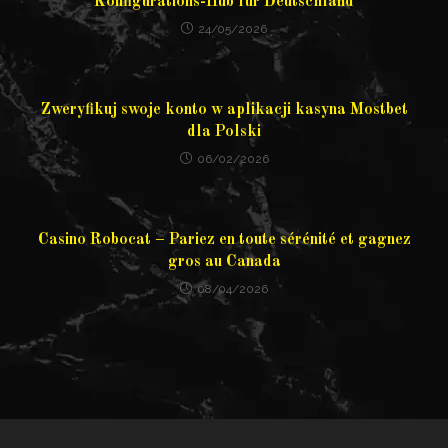
Konfigurations-Hub für Deutschland
24/05/2026
Zweryfikuj swoje konto w aplikacji kasyna Mostbet
dla Polski
06/02/2026
Casino Robocat – Pariez en toute sérénité et gagnez
gros au Canada
08/04/2026