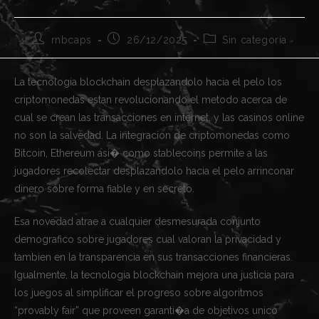
Autor
Publicación
Categoría
rnbcaps
26/12/2025
Sin categoría
de
de
de
la
la
la
entrada:
entrada:
entrada:
La tecnologia blockchain desplazandolo hacia el pelo los
criptomonedas estan revolucionando el metodo acerca de
cual se crean las transacciones en internet, y las casinos online
no son la salvedad. La integracion de criptomonedas como
Bitcoin, Ethereum asi� como stablecoins permite a las
jugadores recolectar desplazandolo hacia el pelo arrinconar
dinero sobre forma fiable y en secreto.
Esa novedad atrae a cualquier desmesurada conjunto
demografico sobre jugadores cual valoran la privacidad y
tambien en la transparencia en sus transacciones financieras.
Igualmente, la tecnologia blockchain mejora una justicia para
los juegos al simplificar el progreso sobre algoritmos
“provably fair” que proveen garanti�a de objetivos unico