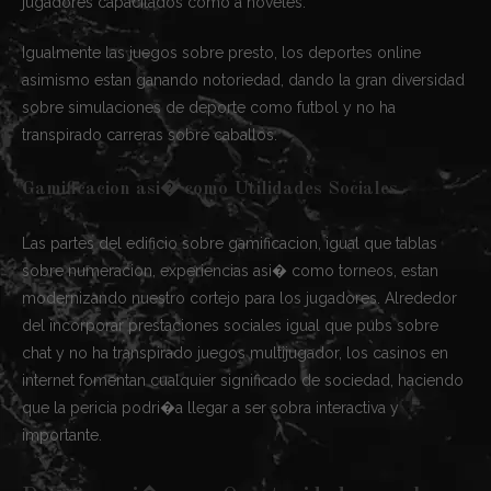
jugadores capacitados como a noveles.
Igualmente las juegos sobre presto, los deportes online
asimismo estan ganando notoriedad, dando la gran diversidad
sobre simulaciones de deporte como futbol y no ha
transpirado carreras sobre caballos.
Gamificacion asi� como Utilidades Sociales
Las partes del edificio sobre gamificacion, igual que tablas
sobre numeracion, experiencias asi� como torneos, estan
modernizando nuestro cortejo para los jugadores. Alrededor
del incorporar prestaciones sociales igual que pubs sobre
chat y no ha transpirado juegos multijugador, los casinos en
internet fomentan cualquier significado de sociedad, haciendo
que la pericia podri�a llegar a ser sobra interactiva y
importante.