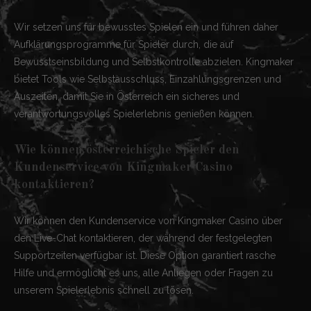
Wir setzen uns für bewusstes Spielen ein und führen daher
Aufklärungsprogramme für Spieler durch, die auf
Bewusstseinsbildung und Selbstkontrolle abzielen. Kingmaker
bietet Tools wie Selbstausschluss, Einzahlungsgrenzen und
Auszeiten, damit Sie in Österreich ein sicheres und
verantwortungsvolles Spielerlebnis genießen können.
Wie können österreichische Spieler den
Kundenservice von Kingmaker Casino
kontaktieren?
Wir können den Kundenservice von Kingmaker Casino über
den Live-Chat kontaktieren, der während der festgelegten
Supportzeiten verfügbar ist. Diese Option garantiert rasche
Hilfe und ermöglicht es uns, alle Anliegen oder Fragen zu
unserem Spielerlebnis schnell zu lösen.