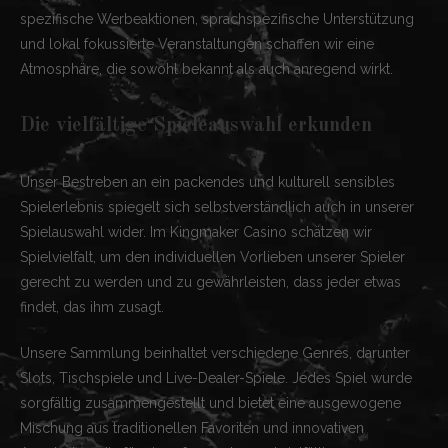
spezifische Werbeaktionen, sprachspezifische Unterstützung
und lokal fokussierte Veranstaltungen schaffen wir eine
Atmosphäre, die sowohl bekannt als auch anregend wirkt.
Die vielfältige Spieleauswahl erkunden
Unser Bestreben an ein packendes und kulturell sensibles
Spielerlebnis spiegelt sich selbstverständlich auch in unserer
Spielauswahl wider. Im Kingmaker Casino schätzen wir
Spielvielfalt, um den individuellen Vorlieben unserer Spieler
gerecht zu werden und zu gewährleisten, dass jeder etwas
findet, das ihm zusagt.
Unsere Sammlung beinhaltet verschiedene Genres, darunter
Slots, Tischspiele und Live-Dealer-Spiele. Jedes Spiel wurde
sorgfältig zusammengestellt und bietet eine ausgewogene
Mischung aus traditionellen Favoriten und innovativen