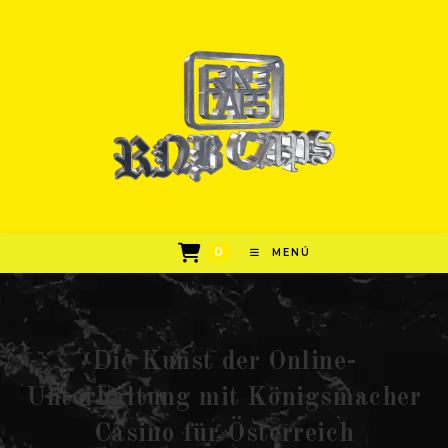
Saltar
al
contenido
0
MENÚ
Die Kunst der Online-
Unterhaltung mit Königsmacher
Casino für Österreich