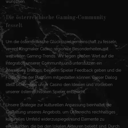
wünschen.
Die österreichische Gaming-Community
fesselt
Um die österreichische Glücksspielgemeinschaft zu fesseln,
vereint Kingmaker Casino regionale Besonderheiten mit
weltweiten Gaming-Trends. Wir legen großen Wert auf die
Integration unserer Community und unterstützen ein
interaktives Erlebnis, bei dem Spieler Feedback geben und die
Fortschritte der Plattform mitgestalten können. Dieser Dialog
stellt sicher, dass unser Casino den Idealen und Vorlieben
unserer österreichischen Spieler entspricht.
Unsere Strategie zur kulturellen Anpassung beinhaltet die
Gestaltung unseres Angebots, um Österreichs reichhaltiges
kulturelles Umfeld widerzuspiegeln und Elemente zu
einzubinden, die bei den lokalen Akteuren beliebt sind. Durch