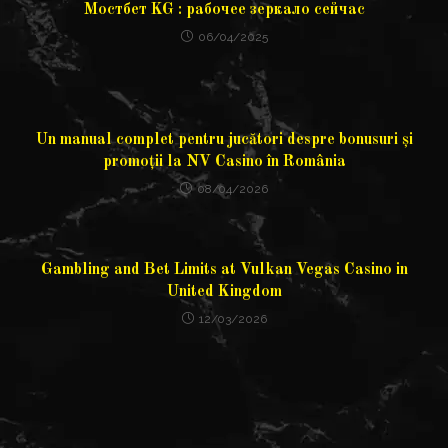
Мостбет KG : рабочее зеркало сейчас
06/04/2025
Un manual complet pentru jucători despre bonusuri și
promoții la NV Casino în România
08/04/2026
Gambling and Bet Limits at Vulkan Vegas Casino in
United Kingdom
12/03/2026