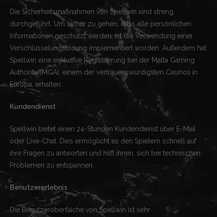
Die Sicherheitsmaßnahmen von Spellwin sind streng
durchgeführt. Um sicher zu gehen, dass alle persönlichen
Informationen geschützt werden, ist die Verwendung einer
Verschlüsselungslösung implementiert worden. Außerdem hat
Spellwin eine exklusive Registrierung bei der Malta Gaming
Authority (MGA), einem der vertrauenswürdigsten Casinos in
Europa, erhalten.
Kundendienst
Spellwin bietet einen 24-Stunden Kundendienst über E-Mail
oder Live-Chat. Dies ermöglicht es den Spielern schnell auf
ihre Fragen zu antworten und hilft ihnen, sich bei technischen
Problemen zu entspannen.
Benutzererlebnis
Die Benutzeroberfläche von Spellwin ist sehr