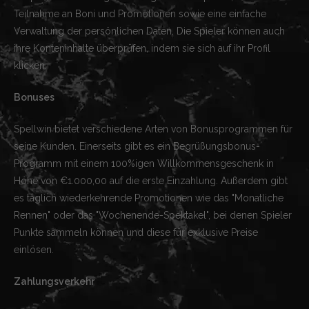
Teilnahme an Boni und Promotionen sowie eine einfache
Verwaltung der persönlichen Daten. Die Spieler können auch
ihre Konteninhalte überprüfen, indem sie sich auf ihr Profil
klicken.
Bonuses
Spellwin bietet verschiedene Arten von Bonusprogrammen für
seine Kunden. Einerseits gibt es ein Begrüßungsbonus-
Programm mit einem 100%igen Willkommensgeschenk in
Höhe von €1.000,00 auf die erste Einzahlung. Außerdem gibt
es täglich wiederkehrende Promotionen wie das "Monatliche
Rennen" oder das "Wochenende-Spektakel", bei denen Spieler
Punkte sammeln können und diese für exklusive Preise
einlösen.
Zahlungsverkehr