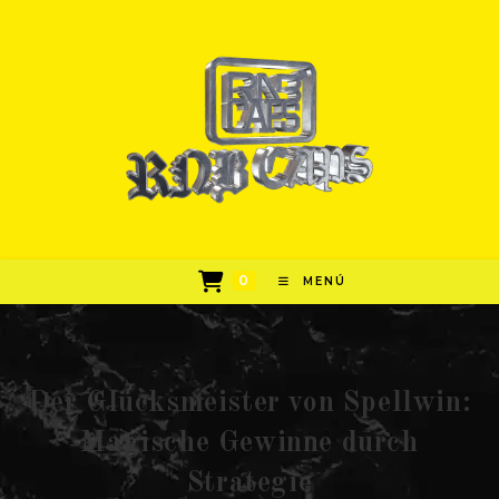
Saltar
al
contenido
0
MENÚ
Der Glücksmeister von Spellwin:
Magische Gewinne durch
Strategie