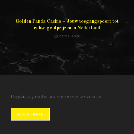
Golden Panda Casino – Jouw toegangspoort tot
echte geldprijzen in Nederland
07/02/2026
Regístrate y recibe promociones y descuentos