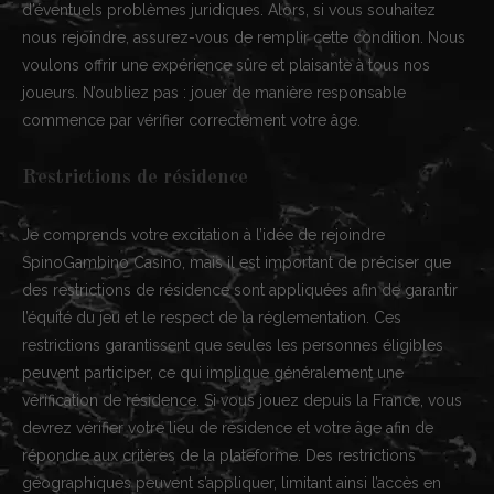
d’éventuels problèmes juridiques. Alors, si vous souhaitez
nous rejoindre, assurez-vous de remplir cette condition. Nous
voulons offrir une expérience sûre et plaisante à tous nos
joueurs. N’oubliez pas : jouer de manière responsable
commence par vérifier correctement votre âge.
Restrictions de résidence
Je comprends votre excitation à l’idée de rejoindre
SpinoGambino Casino, mais il est important de préciser que
des restrictions de résidence sont appliquées afin de garantir
l’équité du jeu et le respect de la réglementation. Ces
restrictions garantissent que seules les personnes éligibles
peuvent participer, ce qui implique généralement une
vérification de résidence. Si vous jouez depuis la France, vous
devrez vérifier votre lieu de résidence et votre âge afin de
répondre aux critères de la plateforme. Des restrictions
géographiques peuvent s’appliquer, limitant ainsi l’accès en