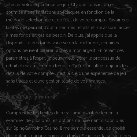
affecter votre expérience de jeu. Chaque transaction est
soumise à des limitations spécifiques en fonction de la
méthode sélectionnée et de l’état de votre compte. Savoir ces
limites me permet d’optimiser mes retraits et me assure l’accès
à mes fonds en cas de besoin. De plus, j’ai appris que la
disponibilité des fonds varie selon la méthode ; certaines
options peuvent différer l’accès à mon argent. En tenant ces
paramètres à l’esprit, je peux mieux gérer le processus de
retrait et maximiser mon temps de jeu. Consultez toujours les
détails de votre compte ; c’est la clé d’une expérience de jeu
sans tracas et d’une gestion totale de vos finances.
Options de paiement
Comprendre les limites de retrait amène naturellement à
examiner de plus près les options de paiement disponibles
sur SpinoGambino Casino. Il me semble essentiel de choisir
des options qui privilégient à la fois l’efficacité et la sécurité des