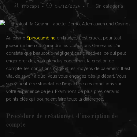
Autor
Publicación
Categoría
rnbcaps
05/12/2025
Sin categoría
de
de
de
la
la
la
entrada:
entrada:
entrada:
Au casino
Spinogambino
en France, il est crucial pour tout
joueur de bien comprendre les Conditions Générales. J’ai
constaté que beaucoup négligent ces directives, ce qui peut
engendrer des malentendus concernant la création de
compte, les conditions d’âge et les moyens de paiement. Il est
vital de savoir à quoi vous vous engagez dès le départ. Vous
serez peut-être stupéfait de l’impact de ces conditions sur
votre expérience de jeu. Examinons de plus près certains
points clés qui pourraient faire toute la différence.
Procédure de création et d’inscription de
compte