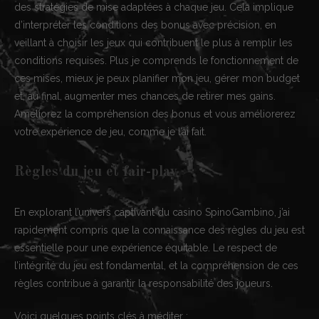
des stratégies de mise adaptées à chaque jeu. Cela implique
d’interpréter les conditions des bonus avec précision, en
veillant à choisir les jeux qui contribuent le plus à remplir les
conditions requises. Plus je comprends le fonctionnement de
ces mises, mieux je peux planifier mon jeu, gérer mon budget
et, au final, augmenter mes chances de retirer mes gains.
Améliorez la compréhension des bonus et vous améliorerez
votre expérience de jeu, comme je l’ai fait.
Règles du jeu et fair-play
En explorant l’univers captivant du casino SpinoGambino, j’ai
rapidement compris que la connaissance des règles du jeu est
essentielle pour une expérience équitable. Le respect de
l’intégrité du jeu est fondamental, et la compréhension de ces
règles contribue à garantir la responsabilité des joueurs.
Voici quelques points clés à méditer :