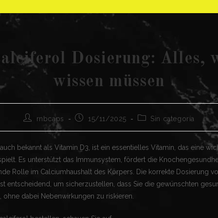
alciferol Dosierung: Alles, 
wissen müssen
Autor
Publicación
Categoría
rnbcaps
15/11/2025
Sin categoría
de
de
de
la
la
la
entrada:
entrada:
entrada:
auch bekannt als Vitamin D3, ist ein essentielles Vitamin, das eine wic
spielt. Es unterstützt das Immunsystem, fördert die Knochengesundhei
nde Rolle im Calciumhaushalt des Körpers. Die korrekte Dosierung v
ist entscheidend, um sicherzustellen, dass Sie die gewünschten gesu
n, ohne dabei Nebenwirkungen zu riskieren.