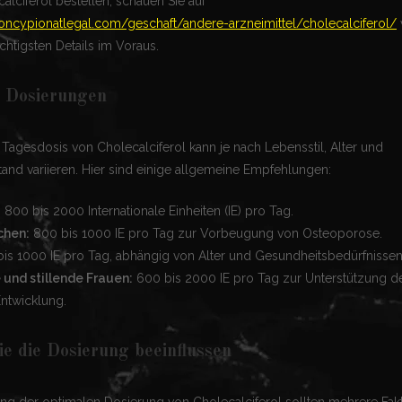
alciferol bestellen, schauen Sie auf
eroncypionatlegal.com/geschaft/andere-arzneimittel/cholecalciferol/
ichtigsten Details im Voraus.
 Dosierungen
Tagesdosis von Cholecalciferol kann je nach Lebensstil, Alter und
and variieren. Hier sind einige allgemeine Empfehlungen:
:
800 bis 2000 Internationale Einheiten (IE) pro Tag.
chen:
800 bis 1000 IE pro Tag zur Vorbeugung von Osteoporose.
is 1000 IE pro Tag, abhängig von Alter und Gesundheitsbedürfnissen
und stillende Frauen:
600 bis 2000 IE pro Tag zur Unterstützung de
Entwicklung.
ie die Dosierung beeinflussen
ung der optimalen Dosierung von Cholecalciferol sollten mehrere Fak