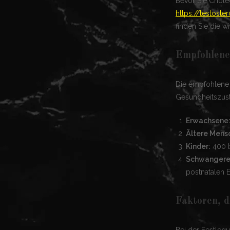
Bevor Sie Cholec
https://testost
finden Sie die w
Empfohlene
Die empfohlene 
Gesundheitszust
Erwachsene
Ältere Mens
Kinder:
400 b
Schwangere 
postnatalen 
Faktoren, d
Bei der Festleg