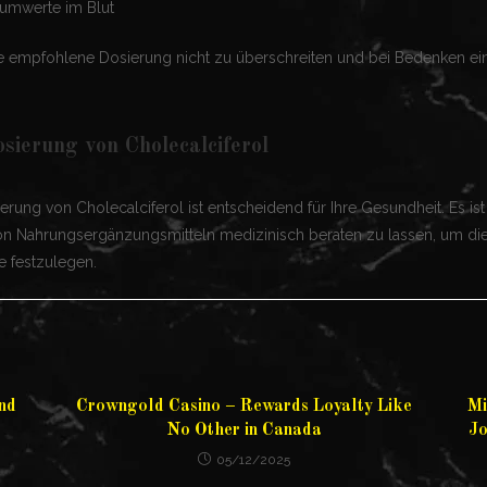
iumwerte im Blut
 die empfohlene Dosierung nicht zu überschreiten und bei Bedenken ei
osierung von Cholecalciferol
ierung von Cholecalciferol ist entscheidend für Ihre Gesundheit. Es ist
n Nahrungsergänzungsmitteln medizinisch beraten zu lassen, um die 
 festzulegen.
nd
Crowngold Casino – Rewards Loyalty Like
Mi
No Other in Canada
Jo
05/12/2025