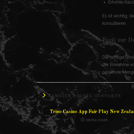
Erhöhte Kalz
Es ist wichtig,
konsultieren.
Fazit zur D
Die richtige Dos
der Einnahme vo
passende Menge
TAMBIÉN PODRÍA GUSTARTE
Trino Casino App Fair Play New Zeala
06/02/2026