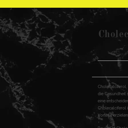
Cholec
Cholecalciferol, 
die Gesundheit 
eine entscheide
Cholecalciferol 
Vorteile erziele