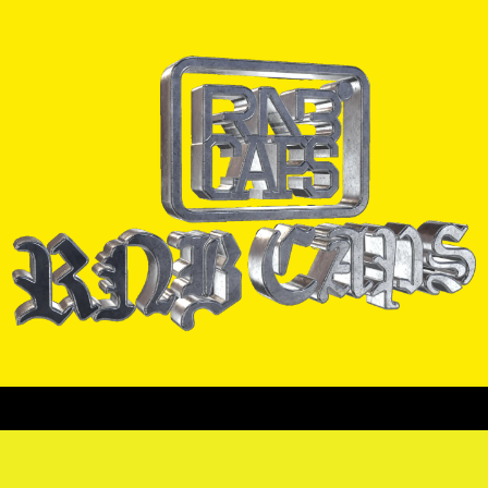
ORRAS
CADENAS
PULSERAS
PINES
CAMISAS
COLEC