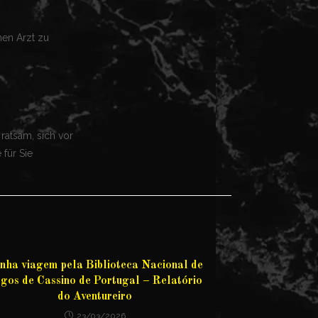
nen Arzt zu
 ratsam, sich vor
für Sie
nha viagem pela Biblioteca Nacional de
gos de Cassino de Portugal – Relatório
do Aventureiro
23/03/2026