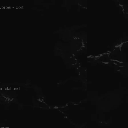
vorbei – dort
.
r fetal und
toren