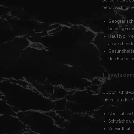
berücksichtigt 
Geografisch
benötigen mö
Hauttyp:
Men
ausreichende
Gesundheits
den Bedarf a
Überdosier
Obwohl Cholecal
führen. Zu den
Übelkeit und
Schwäche un
Verwirrtheit