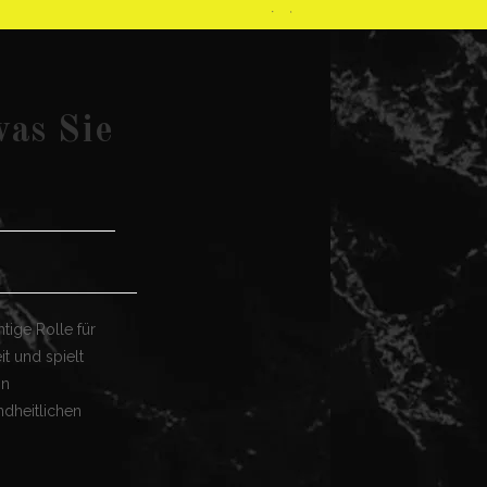
was Sie
htige Rolle für
t und spielt
on
ndheitlichen