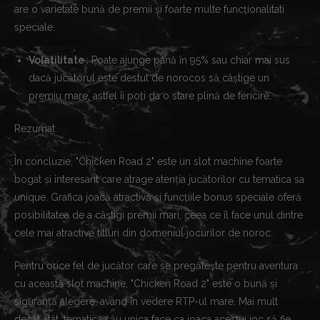
are o varietate bună de premii și foarte multe funcționalitati
speciale.
Volatilitate
: Poate ajunge până în 95% sau chiar mai sus
dacă jucătorul este destul de norocos să câștige un
premiu mare, astfel îi poți da o stare plină de fericire.
Rezumat
În concluzie, "Chicken Road 2" este un slot machine foarte
bogat și interesant care atrage atenția jucătorilor cu tematica sa
unique. Grafica joacă atractivă și funcțiile bonus speciale oferă
posibilitatea de a câștigi premii mari, ceea ce îl face unul dintre
cele mai atractive titluri din domeniul jocurilor de noroc.
Pentru orice fel de jucător care se pregătește pentru aventura
cu această slot machine, "Chicken Road 2" este o bună și
siguranță alegere, având în vedere RTP-ul mare. Mai mult
decât atât, tematica său unica face ca joaca acestui joc să fie