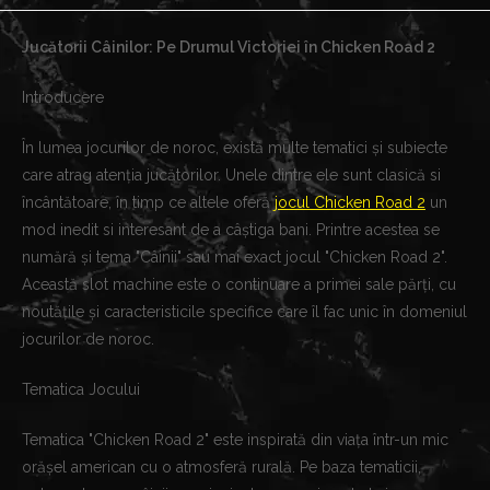
la
la
la
entrada:
entrada:
entrada:
Jucătorii Câinilor: Pe Drumul Victoriei în Chicken Road 2
Introducere
În lumea jocurilor de noroc, există multe tematici și subiecte
care atrag atenția jucătorilor. Unele dintre ele sunt clasică si
încântătoare, în timp ce altele oferă
jocul Chicken Road 2
un
mod inedit si interesant de a câștiga bani. Printre acestea se
numără și tema "Câinii" sau mai exact jocul "Chicken Road 2".
Această slot machine este o continuare a primei sale părți, cu
noutățile și caracteristicile specifice care îl fac unic în domeniul
jocurilor de noroc.
Tematica Jocului
Tematica "Chicken Road 2" este inspirată din viața într-un mic
orășel american cu o atmosferă rurală. Pe baza tematicii,