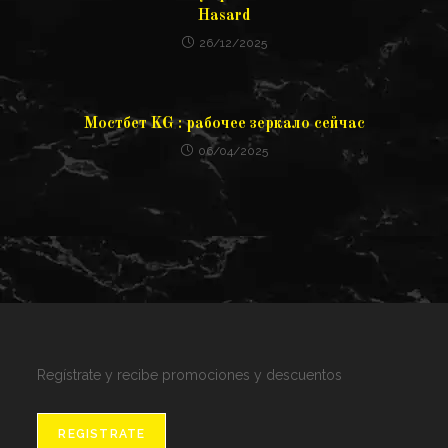
Hasard
26/12/2025
Мостбет KG : рабочее зеркало сейчас
06/04/2025
Regístrate y recibe promociones y descuentos