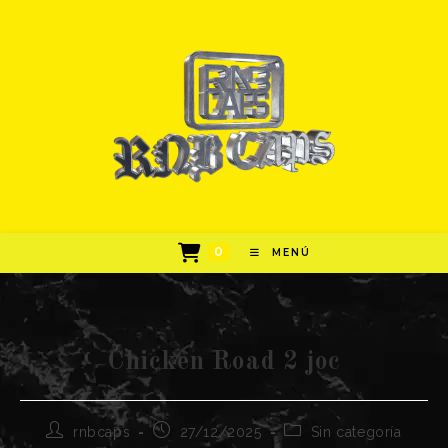
Saltar
al
contenido
0
MENÚ
Chicken Road 2 joc
Autor
Publicación
Categoría
rnbcaps
27/12/2025
Sin categoría
de
de
de