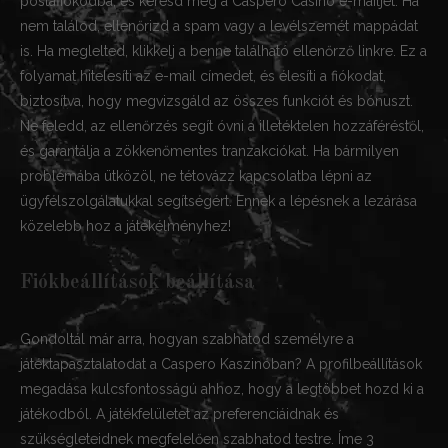
postafiókodba, és keresd meg a Caspero Casino e-mailjét. Ha
nem találod, ellenőrizd a spam vagy a levélszemét mappádat
is. Ha meglelted, klikkelj a benne található ellenőrző linkre. Ez a
folyamat hitelesíti az e-mail címedet, és élesíti a fiókodat,
biztosítva, hogy megvizsgáld az összes funkciót és bónuszt.
Ne feledd, az ellenőrzés segít óvni a illetéktelen hozzáféréstől,
és garantálja a zökkenőmentes tranzakciókat. Ha bármilyen
problémába ütközöl, ne tétovázz kapcsolatba lépni az
ügyfélszolgálatukkal segítségért. Ennek a lépésnek a lezárása
közelebb hoz a játékélményhez!
Fiókbeállítások beállítása
Gondoltál már arra, hogyan szabhatod személyre a
játéktapasztalatodat a Caspero Kaszinóban? A profilbeállítások
megadása kulcsfontosságú ahhoz, hogy a legtöbbet hozd ki a
játékodból. A játékfelületet az preferenciáidnak és
szükségleteidnek megfelelően szabhatod testre. Íme 3