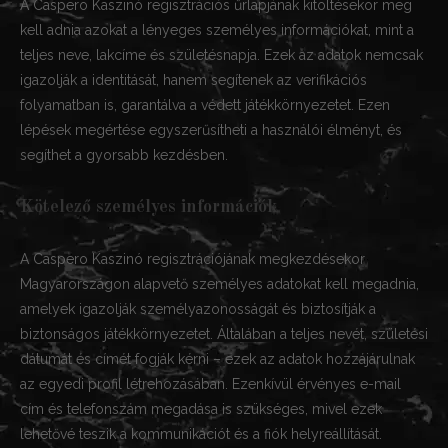
A Caspero Kaszinó regisztrációs űrlapjának kitöltésekor meg
kell adnia azokat a lényeges személyes információkat, mint a
teljes neve, lakcíme és születésnapja. Ezek az adatok nemcsak
igazolják a identitását, hanem segítenek az verifikációs
folyamatban is, garantálva a védett játékkörnyezetet. Ezen
lépések megértése egyszerűsítheti a használói élményt, és
segíthet a gyorsabb kezdésben.
Kötelező személyes információk
A Caspero Kaszinó regisztrációjának megkezdésekor
Magyarországon alapvető személyes adatokat kell megadnia,
amelyek igazolják személyazonosságát és biztosítják a
biztonságos játékkörnyezetet. Általában a teljes nevét, születési
dátumát és címét fogják kérni – ezek az adatok hozzájárulnak
az egyedi profil létrehozásában. Ezenkívül érvényes e-mail
cím és telefonszám megadása is szükséges, mivel ezek
lehetővé teszik a kommunikációt és a fiók helyreállítását.