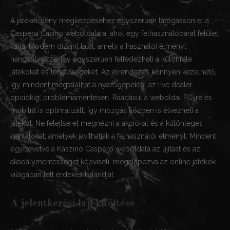
A játékélmény megkezdéséhez egyszerűen látogasson el a
Caspero Casino weboldalára, ahol egy felhasználóbarát felület
várja. Modern dizájnt talál, amely a használói élményt
hangsúlyozza, így egyszerűen felfedezheti a különféle
játékokat és lehetőségeket. Az elrendezés könnyen kezelhető,
így mindent megtalálhat a nyerőgépektől az live dealer
opciókig, problémamentesen. Ráadásul a weboldal PC-re és
mobilra is optimalizált, így mozgás közben is élvezheti a
játékot. Ne felejtse el megnézni a akciókat és a különleges
ajánlatokat, amelyek javíthatják a felhasználói élményt. Mindent
egybevetve a Kaszinó Caspero weboldala az újítást és az
akadálymentességet képviseli, megalapozva az online játékok
világában tett érdekes kalandját.
A jelentkezési lap kitöltése