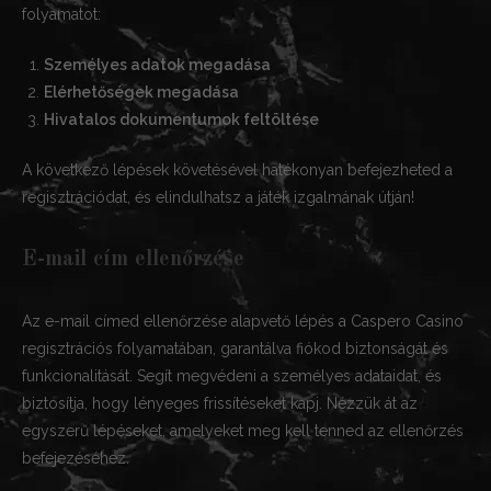
folyamatot:
Személyes adatok megadása
Elérhetőségek megadása
Hivatalos dokumentumok feltöltése
A következő lépések követésével hatékonyan befejezheted a
regisztrációdat, és elindulhatsz a játék izgalmának útján!
E-mail cím ellenőrzése
Az e-mail címed ellenőrzése alapvető lépés a Caspero Casino
regisztrációs folyamatában, garantálva fiókod biztonságát és
funkcionalitását. Segít megvédeni a személyes adataidat, és
biztosítja, hogy lényeges frissítéseket kapj. Nézzük át az
egyszerű lépéseket, amelyeket meg kell tenned az ellenőrzés
befejezéséhez.