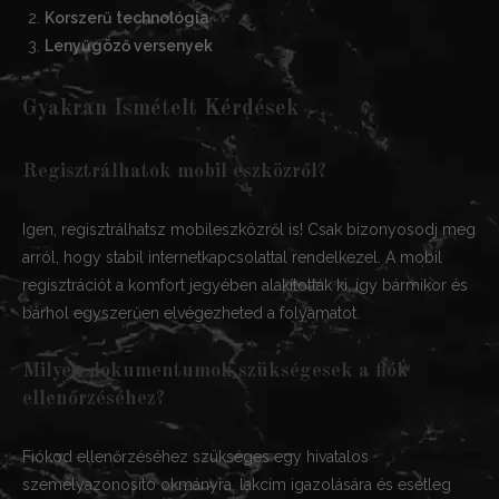
Korszerű technológia
Lenyűgöző versenyek
Gyakran Ismételt Kérdések
Regisztrálhatok mobil eszközről?
Igen, regisztrálhatsz mobileszközről is! Csak bizonyosodj meg
arról, hogy stabil internetkapcsolattal rendelkezel. A mobil
regisztrációt a komfort jegyében alakították ki, így bármikor és
bárhol egyszerűen elvégezheted a folyamatot.
Milyen dokumentumok szükségesek a fiók
ellenőrzéséhez?
Fiókod ellenőrzéséhez szükséges egy hivatalos
személyazonosító okmányra, lakcím igazolására és esetleg