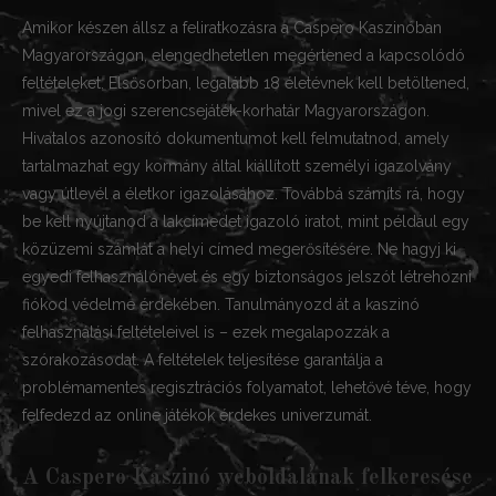
Amikor készen állsz a feliratkozásra a Caspero Kaszinóban
Magyarországon, elengedhetetlen megértened a kapcsolódó
feltételeket. Elsősorban, legalább 18 életévnek kell betöltened,
mivel ez a jogi szerencsejáték-korhatár Magyarországon.
Hivatalos azonosító dokumentumot kell felmutatnod, amely
tartalmazhat egy kormány által kiállított személyi igazolvány
vagy útlevél a életkor igazolásához. Továbbá számíts rá, hogy
be kell nyújtanod a lakcímedet igazoló iratot, mint például egy
közüzemi számlát a helyi címed megerősítésére. Ne hagyj ki
egyedi felhasználónevet és egy biztonságos jelszót létrehozni
fiókod védelme érdekében. Tanulmányozd át a kaszinó
felhasználási feltételeivel is – ezek megalapozzák a
szórakozásodat. A feltételek teljesítése garantálja a
problémamentes regisztrációs folyamatot, lehetővé téve, hogy
felfedezd az online játékok érdekes univerzumát.
A Caspero Kaszinó weboldalának felkeresése