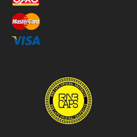
Hola bienvenido a RNB CAPS ,
Recuerda en compras de
$1900 o más te regalamos el
envío a todo México
11:58