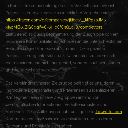
in Kontakt treten und interagieren. Im Wesentlichen erkennt
Personalisierung an, dass ein einheitlicher Vorgehen nicht
https://tracxn.com/d/companies/jilibet/__ktRpsoJMj3-
4i5pMIB0_ZGCdqifw8-0jHcCfC3Q1o_8/competitors
zielführend ist. Durch Segmentierung der Zielgruppe können
wir unsere Kommunikationsmethoden an die unterschiedlichen
Bedürfnisse und Vorlieben abstimmen. Diese gezielte
Personalisierung unterstützt uns, Nachrichten zu übermitteln,
die resonieren und nicht nur gehört, sondern auch verstanden
und wertgeschätzt werden.
Das Verständnis unserer Zielgruppe befähigt es uns, deren
individuelle Eigenschaften und Präferenzen zu identifizieren.
Wir segmentieren unsere Zielgruppen anhand von
demografischen Informationen, Verhaltensmustern und
Vorlieben. Diese Aufteilung erlaubt uns, gezielte
ibisworld.com
Kommunikationsmaßnahmen zu entwickeln und so deren
Relevanz und Effektivität zu erhöhen.