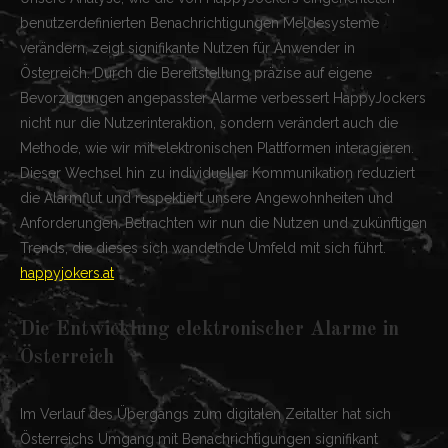
benutzerdefinierten Benachrichtigungen Meldesysteme
verändern, zeigt signifikante Nutzen für Anwender in
Österreich. Durch die Bereitstellung präzise auf eigene
Bevorzugungen angepasster Alarme verbessert HappyJockers
nicht nur die Nutzerinteraktion, sondern verändert auch die
Methode, wie wir mit elektronischen Plattformen interagieren.
Dieser Wechsel hin zu individueller Kommunikation reduziert
die Alarmflut und respektiert unsere Angewohnheiten und
Anforderungen. Betrachten wir nun die Nutzen und zukünftigen
Trends, die dieses sich wandelnde Umfeld mit sich führt.
happyjokers.at
Die Entwicklung elektronischer Alarme in
Österreich
Im Verlauf des Übergangs zum digitalen Zeitalter hat sich
Österreichs Umgang mit Benachrichtigungen signifikant