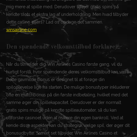
mig mere at spille med. Derudover tilføjer gratis spins på
kendte slots et ekstra lag af underholdning. Men hvad tilbyder
dette casino ellers? Lad os opdage det sammen.
winsairline.com
Den spændende velkomsttilbud forklaret
Når du tilmelder dig Win Airlines Casino første gang, vil du
hurtigt forstå, hvor spændende deres velkomsttilbud kan være.
Dette gavmilde bonus er designet til at forøge din
spiloplevelse lige fra starten. De mulige bonustyper inkluderer
ofte en matchbonus på din første indbetaling, hvilket med det
samme øger din spillekapacitet. Derudover er der normalt
gratis spins mulige på kendte spilleautomater, så du kan
udforske casinoet uden at risikere din egen bankroll. Ved at
kende disse aspekter kan du strategisk vælge spil, der øger dit
bonusudbytte. Samlet set tilbyder Win Airlines Casino et