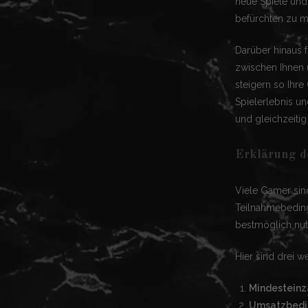
neue Spiele und 
befürchten zu m
Darüber hinaus 
zwischen Ihnen 
steigern so Ihr
Spielerlebnis un
und gleichzeitig
Erklärung d
Viele Gamer sind
Teilnahmebeding
bestmöglich nut
Hier sind drei w
Mindestein
Umsatzbed