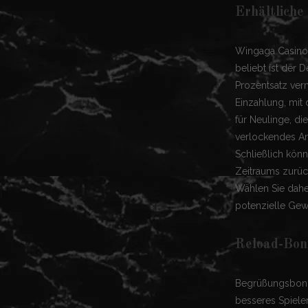
Erhältlich
Wingaga Casino 
beliebt ist der
Prozentsatz verm
Einzahlung, mit
für Neulinge, d
verlockendes An
Schließlich könn
Zeitraums zurück
Wählen Sie dahe
potenzielle Gew
Reload-Bon
Begrüßungsboni 
besseres Spiele