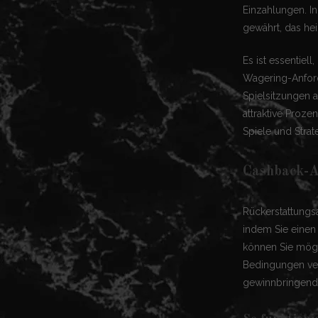
Einzahlungen. I
gewährt, das he
Es ist essentie
Wagering-Anford
Spielsitzungen 
attraktive Proze
Spiele und Stra
Cashback-Ak
Rückerstattungs
indem Sie einen
können Sie mögl
Bedingungen ver
gewinnbringende