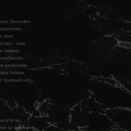
typen. Besonders
 bestimmten
ni ohne
hrden – ideal
in weiteres
ewinnchancen.
ines bestimmten
elle Vorteile.
en Spielspaß und
end für ein
ler für weitere