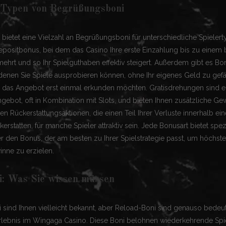
e Typen von Begrüßungsboni
bietet eine Vielzahl an Begrüßungsboni für unterschiedliche Spieler
 Depositbonus, bei dem das Casino Ihre erste Einzahlung bis zu einem
ehrt und so Ihr Spielguthaben effektiv steigert. Außerdem gibt es Bo
 denen Sie Spiele ausprobieren können, ohne Ihr eigenes Geld zu gefä
ie das Angebot erst einmal erkunden möchten. Gratisdrehungen sind e
gebot, oft in Kombination mit Slots, und bieten Ihnen zusätzliche G
en Rückerstattungsaktionen, die einen Teil Ihrer Verluste innerhalb e
erstatten, für manche Spieler attraktiv sein. Jede Bonusart bietet spezi
r den Bonus, der am besten zu Ihrer Spielstrategie passt, um höchst
inne zu erzielen.
i: Was Sie wissen müssen
sind Ihnen vielleicht bekannt, aber Reload-Boni sind genauso bedeut
rlebnis im Wingaga Casino. Diese Boni belohnen wiederkehrende Spie