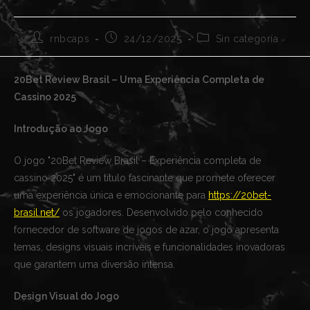
Autor
Publicación
Categoría
rnbcaps
24/12/2025
Sin categoría
de
de
de
la
la
la
entrada:
entrada:
entrada:
20Bet Review Brasil – Uma Experiência Completa de
Cassino 2025
Introdução ao Jogo
O jogo "20Bet Review Brasil – Experiência completa de
cassino 2025" é um título fascinante que promete oferecer
uma experiência única e emocionante para
https://20bet-
brasil.net/
os jogadores. Desenvolvido pelo conhecido
fornecedor de software de jogos de azar, o jogo apresenta
temas, designs visuais incríveis e funcionalidades inovadoras
que garantem uma diversão intensa.
Design Visual do Jogo